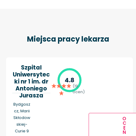
Miejsca pracy lekarza
Szpital
Uniwersytec
4.8
ki nr 1 im. dr
(19
Antoniego
ocen)
Jurasza
Bydgosz
cz, Marii
Skłodow
O
C
skiej-
E
Curie 9
Ń