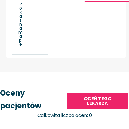
P
o
k
a
ż
n
a
m
a
pi
e
Oceny
OCEŃ TEGO
LEKARZA
pacjentów
Całkowita liczba ocen: 0