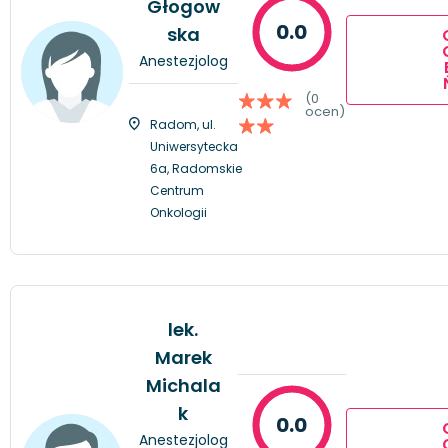
Głogow
0.0
ska
Anestezjolog
(0
ocen)
Radom, ul.
Uniwersytecka
6a, Radomskie
Centrum
Onkologii
lek.
Marek
Michala
k
0.0
Anestezjolog