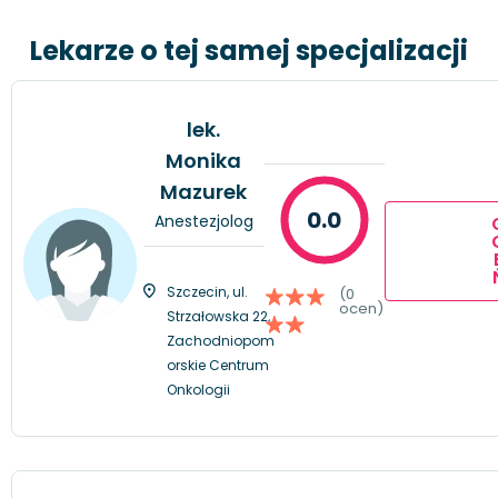
Lekarze o tej samej specjalizacji
lek.
Monika
Mazurek
0.0
Anestezjolog
Szczecin, ul.
(0
ocen)
Strzałowska 22,
Zachodniopom
orskie Centrum
Onkologii