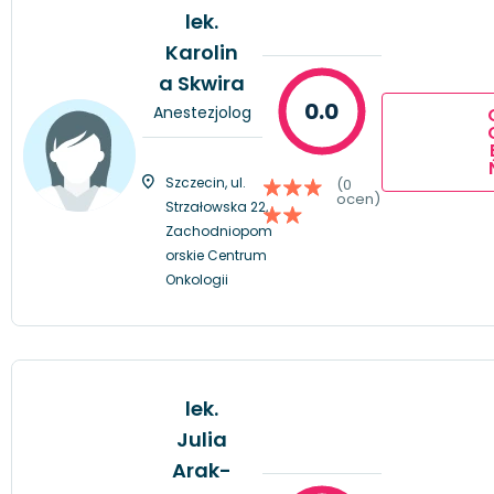
lek.
Karolin
a Skwira
0.0
Anestezjolog
Szczecin, ul.
(0
ocen)
Strzałowska 22,
Zachodniopom
orskie Centrum
Onkologii
lek.
Julia
Arak-