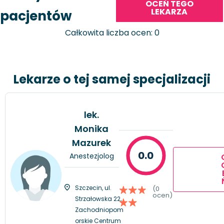
OCEŃ TEGO
LEKARZA
pacjentów
Całkowita liczba ocen: 0
Lekarze o tej samej specjalizacji
lek.
Monika
Mazurek
0.0
Anestezjolog
Szczecin, ul.
(0
ocen)
Strzałowska 22,
Zachodniopom
orskie Centrum