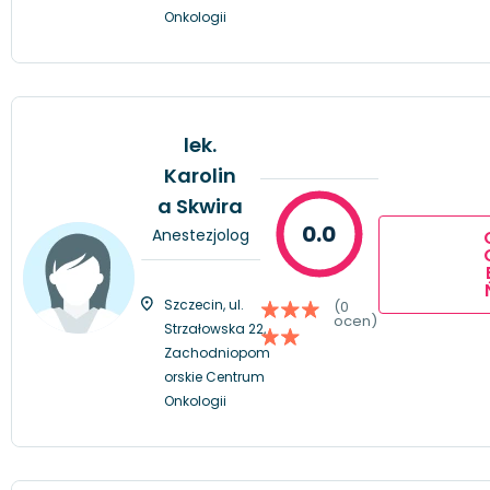
Onkologii
lek.
Karolin
a Skwira
0.0
Anestezjolog
Szczecin, ul.
(0
ocen)
Strzałowska 22,
Zachodniopom
orskie Centrum
Onkologii