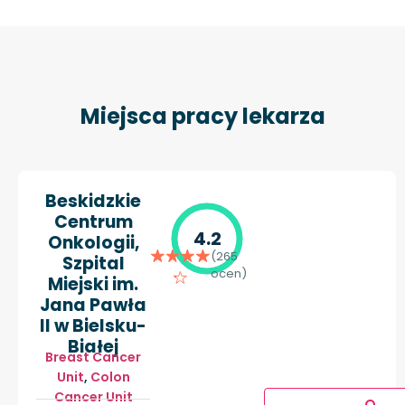
Miejsca pracy lekarza
Beskidzkie
Centrum
4.2
Onkologii,
(265
Szpital
ocen)
Miejski im.
Jana Pawła
II w Bielsku-
Białej
Breast Cancer
Unit
,
Colon
Cancer Unit
O