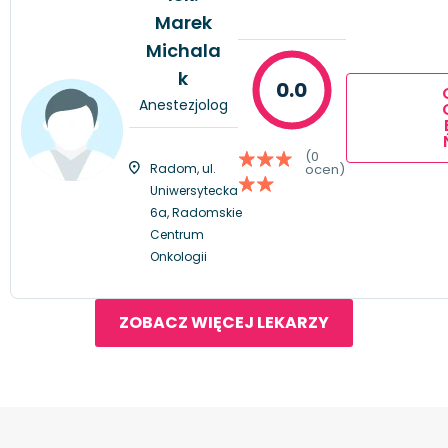
Marek
Michala
k
0.0
Anestezjolog
(0
Radom, ul.
ocen)
Uniwersytecka
6a, Radomskie
Centrum
Onkologii
ZOBACZ WIĘCEJ LEKARZY