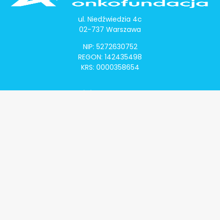
ul. Niedźwiedzia 4c
02-737 Warszawa
NIP: 5272630752
REGON: 142435498
KRS: 0000358654
Alivia Onkomapa
O projekcie
Lista placówek
Lista lekarzy
Programy lekowe
Klauzula informacyjna
Polityka prywatności
Regulamin
Kontakt