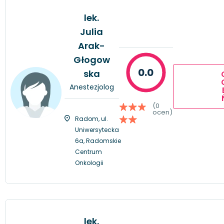
lek.
Julia
Arak-
Głogow
0.0
ska
Anestezjolog
(0
ocen)
Radom, ul.
Uniwersytecka
6a, Radomskie
Centrum
Onkologii
lek.