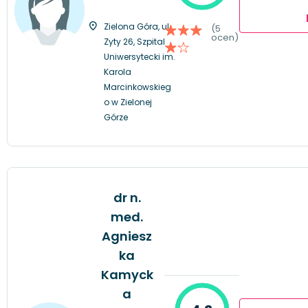
Zielona Góra, ul.
(5
ocen)
Zyty 26, Szpital
Uniwersytecki im.
Karola
Marcinkowskieg
o w Zielonej
Górze
dr n.
med.
Agniesz
ka
Kamyck
a