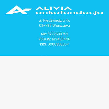
ul. Niedźwiedzia 4c
02-737 Warszawa
NIP: 5272630752
REGON: 142435498
KRS: 0000358654
Alivia Onkomapa
O projekcie
Lista placówek
Lista lekarzy
Programy lekowe
Klauzula informacyjna
Polityka prywatności
Regulamin