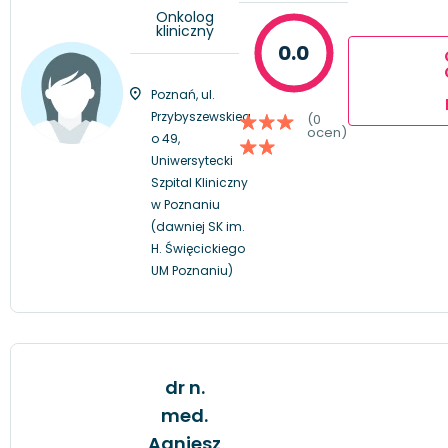
Onkolog
kliniczny
0.0
Poznań, ul.
Przybyszewskieg
(0
ocen)
o 49,
Uniwersytecki
Szpital Kliniczny
w Poznaniu
(dawniej SK im.
H. Święcickiego
UM Poznaniu)
dr n.
med.
Agniesz