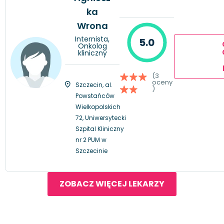
ka
Wrona
Internista,
5.0
Onkolog
kliniczny
(3
oceny
Szczecin, al.
)
Powstańców
Wielkopolskich
72, Uniwersytecki
Szpital Kliniczny
nr 2 PUM w
Szczecinie
ZOBACZ WIĘCEJ LEKARZY