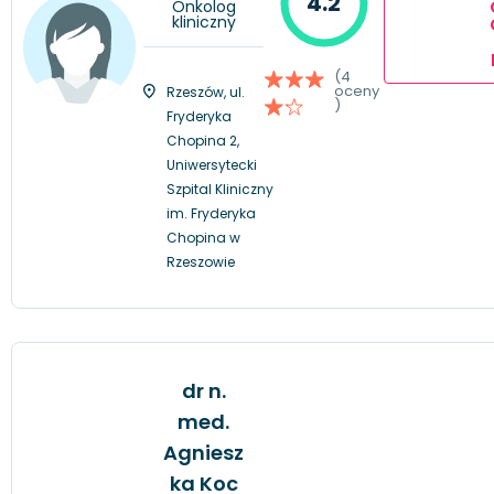
4.2
Onkolog
kliniczny
(4
oceny
Rzeszów, ul.
)
Fryderyka
Chopina 2,
Uniwersytecki
Szpital Kliniczny
im. Fryderyka
Chopina w
Rzeszowie
dr n.
med.
Agniesz
ka Koc