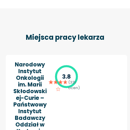
Miejsca pracy lekarza
Narodowy
Instytut
3.8
Onkologii
(331
im. Marii
ocen)
Skłodowski
ej-Curie –
Państwowy
Instytut
Badawczy
Oddział w