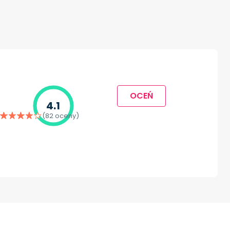
OCEŃ
4.1
(82 oceny)