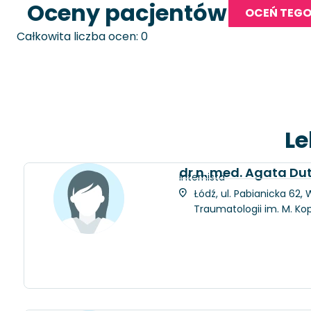
Oceny pacjentów
OCEŃ TEGO
Całkowita liczba ocen: 0
Le
dr n. med. Agata D
Internista
Łódź, ul. Pabianicka 62
Traumatologii im. M. Ko