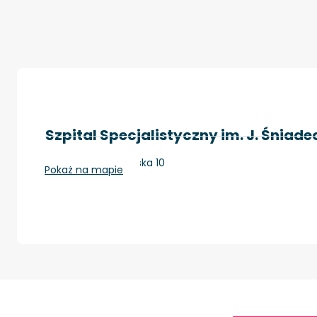
Szpital Specjalistyczny im. J. Śniad
Nowy Sącz, Młyńska 10
Pokaż na mapie