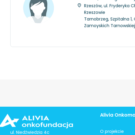
Rzeszów, ul. Fryderyka C
Rzeszowie
Tarnobrzeg, Szpitalna 1
Zamoyskich Tarnowskie
Alivia Onkom
O projekcie
ul. Niedźwiedzia 4c