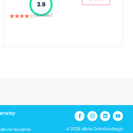
3.9
(12 ocen)
erwisy
©
2026 Alivia Onkofundacja
odki na leczenie