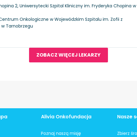
hopina 2, Uniwersytecki Szpital Kliniczny im. Fryderyka Chopina w
, Centrum Onkologiczne w Wojewódzkim Szpitalu im. Zofii z
j w Tarnobrzegu
ZOBACZ WIĘCEJ LEKARZY
apa
Alivia Onkofundacja
Nasze s
Poznaj naszą misję
Zbierz śr