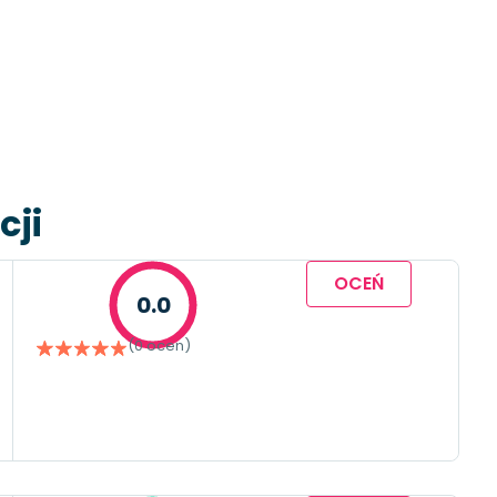
cji
OCEŃ
0.0
(0 ocen)