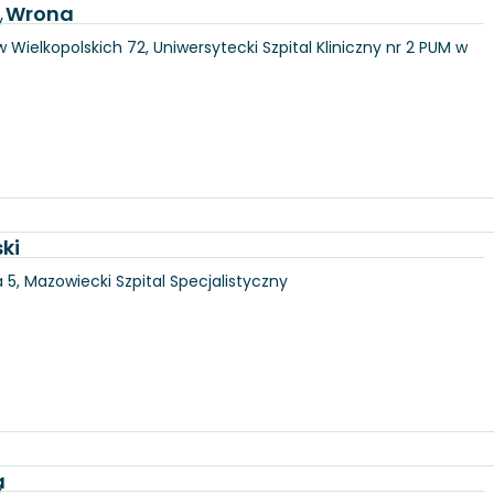
a Wrona
y
 Wielkopolskich 72, Uniwersytecki Szpital Kliniczny nr 2 PUM w
ki
5, Mazowiecki Szpital Specjalistyczny
a
y