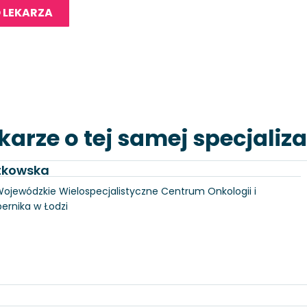
 LEKARZA
karze o tej samej specjaliza
utkowska
, Wojewódzkie Wielospecjalistyczne Centrum Onkologii i
pernika w Łodzi