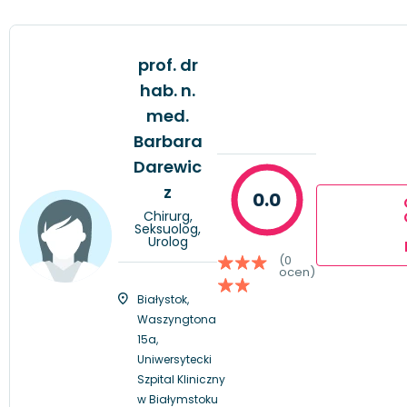
prof. dr
hab. n.
med.
Barbara
Darewic
z
0.0
Chirurg,
Seksuolog,
Urolog
(0
ocen)
Białystok,
Waszyngtona
15a,
Uniwersytecki
Szpital Kliniczny
w Białymstoku