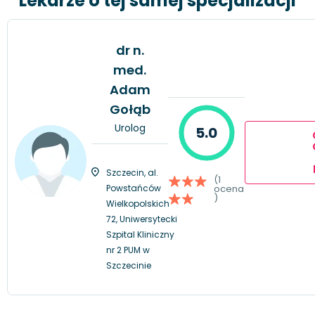
Lekarze o tej samej specjalizacji
dr n.
med.
Adam
Gołąb
Urolog
5.0
Szczecin, al.
(1
Powstańców
ocena
)
Wielkopolskich
72, Uniwersytecki
Szpital Kliniczny
nr 2 PUM w
Szczecinie