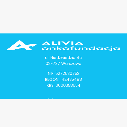
ul. Niedźwiedzia 4c
02-737 Warszawa
NIP: 5272630752
REGON: 142435498
KRS: 0000358654
Alivia Onkomapa
O projekcie
Lista placówek