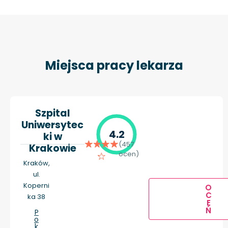
Miejsca pracy lekarza
Szpital
Uniwersytec
4.2
ki w
(457
Krakowie
ocen)
Kraków,
ul.
Koperni
O
C
ka 38
E
Ń
P
o
k