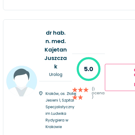
dr hab.
n. med.
Kajetan
Juszcza
k
5.0
Urolog
(1
ocena
Kraków, os. Złotej
)
Jesieni 1, Szpital
Specjalistyczny
im Ludwika
Rydygiera w
Krakowie