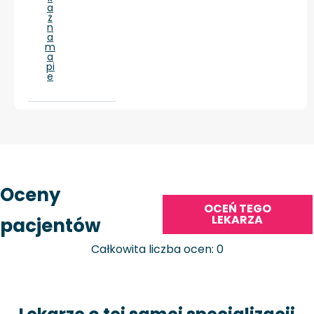
a
ż
n
a
m
a
pi
e
Oceny
OCEŃ TEGO
LEKARZA
pacjentów
Całkowita liczba ocen: 0