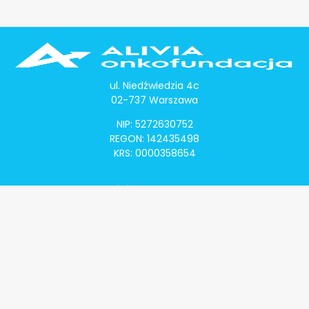
ul. Niedźwiedzia 4c
02-737 Warszawa
NIP: 5272630752
REGON: 142435498
KRS: 0000358654
Alivia Onkomapa
O projekcie
Lista placówek
Lista lekarzy
Programy lekowe
Klauzula informacyjna