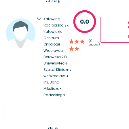
Chirurg
Katowice,
0.0
Raciborska 27,
Katowickie
Centrum
(0
Onkologii
ocen)
Wrocław, ul.
Borowska 213,
Uniwersytecki
Szpital Kliniczny
we Wrocławiu
im. Jana
Mikulicza-
Radeckiego
dr n.