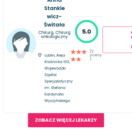
Stankie
wicz-
Świtała
5.0
Chirurg, Chirurg
onkologiczny
(2
oceny
Lublin, Aleja
)
Kraśnicka 100,
Wojewódzki
Szpital
Specjalistyczny
im. Stefana
Kardynała
Wyszyńskiego
ZOBACZ WIĘCEJ LEKARZY