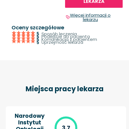
LEKARZA
Więcej informacji o
lekarzu
Oceny szczegółowe
Sposób leczenia
5
Podejście do pacjenta
5
Komunikacja z pacjentem
5
Uprzejmość lekarza
5
Miejsca pracy lekarza
Narodowy
Instytut
3.7