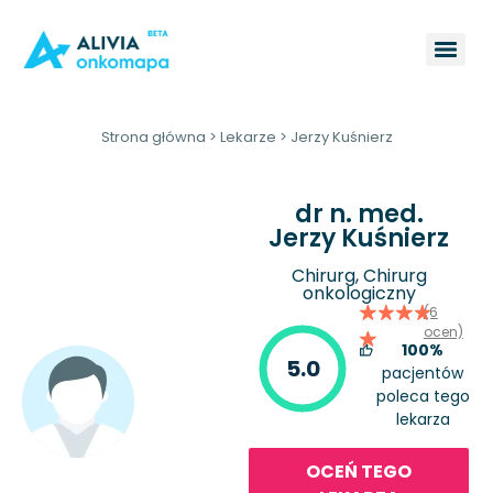
Strona główna
>
Lekarze
>
Jerzy Kuśnierz
dr n. med.
Jerzy Kuśnierz
Chirurg, Chirurg
onkologiczny
(6
ocen)
100%
5.0
pacjentów
poleca tego
lekarza
OCEŃ TEGO