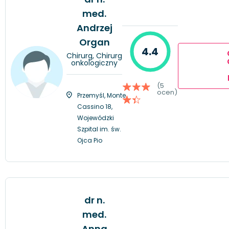
med.
Andrzej
Organ
4.4
Chirurg, Chirurg
onkologiczny
(5
ocen)
Przemyśl, Monte
Cassino 18,
Wojewódzki
Szpital im. św.
Ojca Pio
dr n.
med.
Anna