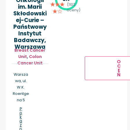
Onkologii
(1102
im. Marii
oceny)
Skłodowski
ej-Curie –
Państwowy
Instytut
Badawczy,
Warszawa
Breast Cancer
Unit
,
Colon
O
Cancer Unit
C
E
Warsza
Ń
wa, ul.
W.K.
Roentge
na 5
P
o
k
a
ż
n