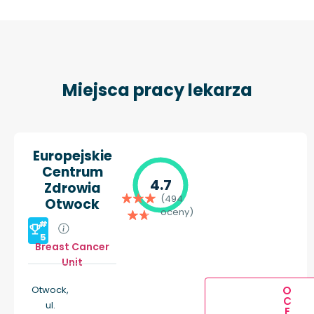
Miejsca pracy lekarza
Europejskie
Centrum
4.7
Zdrowia
(494
Otwock
oceny)
#
5
Breast Cancer
Unit
Otwock,
O
C
ul.
E