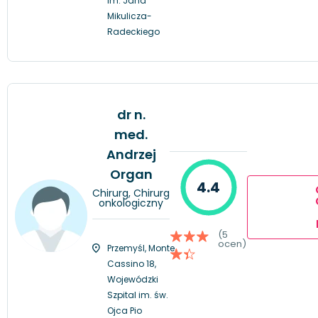
im. Jana
Mikulicza-
Radeckiego
dr n.
med.
Andrzej
Organ
4.4
Chirurg, Chirurg
onkologiczny
(5
ocen)
Przemyśl, Monte
Cassino 18,
Wojewódzki
Szpital im. św.
Ojca Pio