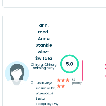
dr n.
med.
Anna
Stankie
wicz-
Świtała
5.0
Chirurg, Chirurg
onkologiczny
(2
oceny
Lublin, Aleja
)
Kraśnicka 100,
Wojewódzki
Szpital
Specjalistyczny