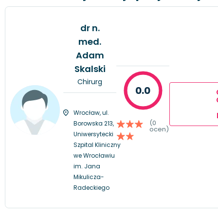
dr n.
med.
Adam
Skalski
Chirurg
0.0
Wrocław, ul.
(0
Borowska 213,
ocen)
Uniwersytecki
Szpital Kliniczny
we Wrocławiu
im. Jana
Mikulicza-
Radeckiego