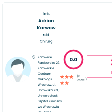
lek.
Adrian
Karwow
ski
Chirurg
Katowice,
0.0
Raciborska 27,
Katowickie
Centrum
(0
Onkologii
ocen)
Wrocław, ul.
Borowska 213,
Uniwersytecki
Szpital Kliniczny
we Wrocławiu