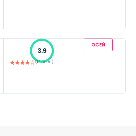
OCEŃ
3.9
(12 ocen)