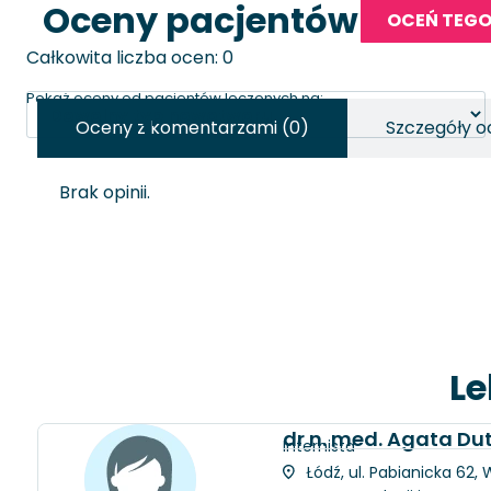
Oceny pacjentów
OCEŃ TEGO
Całkowita liczba ocen: 0
Pokaż oceny od pacjentów leczonych na:
Oceny z komentarzami (0)
Szczegóły o
Brak opinii.
Le
dr n. med. Agata D
Internista
Łódź, ul. Pabianicka 62