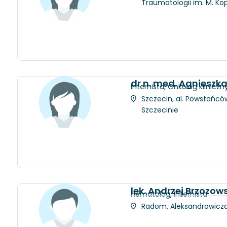
Traumatologii im. M. Ko
dr n. med. Agnieszk
Internista, Onkolog kliniczn
Szczecin, al. Powstańców
Szczecinie
lek. Andrzej Brzozows
Hematolog, Internista
Radom, Aleksandrowicza 