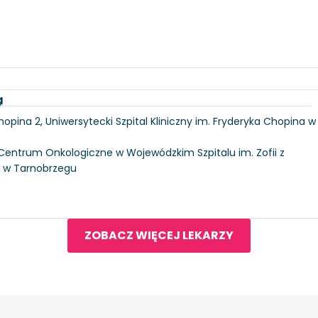
a
y
hopina 2, Uniwersytecki Szpital Kliniczny im. Fryderyka Chopina w
, Centrum Onkologiczne w Wojewódzkim Szpitalu im. Zofii z
j w Tarnobrzegu
ZOBACZ WIĘCEJ LEKARZY