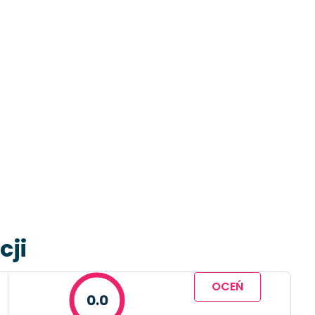
cji
OCEŃ
0.0