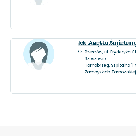
lek. Anetta Śmietan
Internista, Onkolog kliniczn
Rzeszów, ul. Fryderyka C
Rzeszowie
Tarnobrzeg, Szpitalna 1
Zamoyskich Tarnowskie