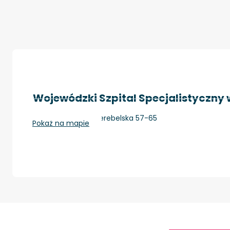
Wojewódzki Szpital Specjalistyczny w
Biała Podlaska, Terebelska 57-65
Pokaż na mapie