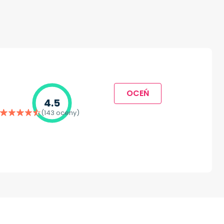
OCEŃ
4.5
(143 oceny)