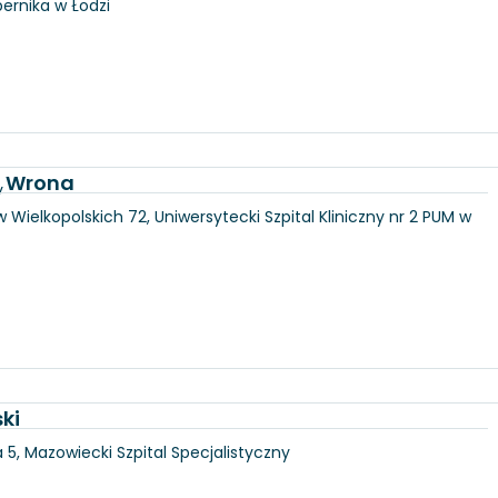
pernika w Łodzi
a Wrona
y
 Wielkopolskich 72, Uniwersytecki Szpital Kliniczny nr 2 PUM w
ki
5, Mazowiecki Szpital Specjalistyczny