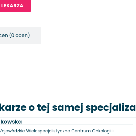
 LEKARZA
cen (0 ocen)
karze o tej samej specjaliza
utkowska
, Wojewódzkie Wielospecjalistyczne Centrum Onkologii i