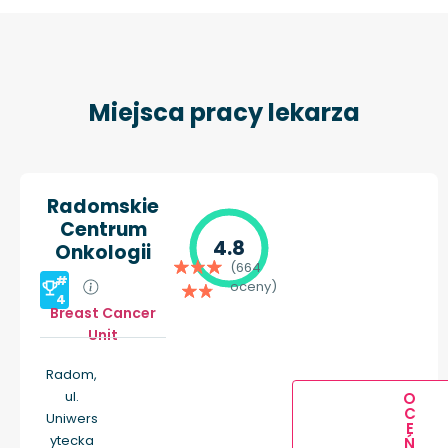
Miejsca pracy lekarza
Radomskie
Centrum
4.8
Onkologii
(664
#
oceny)
4
Breast Cancer
Unit
Radom,
ul.
O
C
Uniwers
E
ytecka
Ń