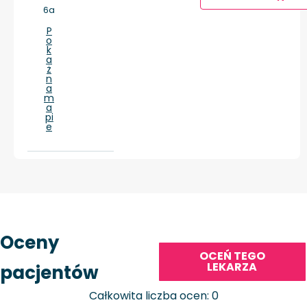
6a
P
o
k
a
ż
n
a
m
a
pi
e
Oceny
OCEŃ TEGO
LEKARZA
pacjentów
Całkowita liczba ocen: 0