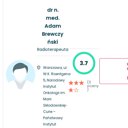
dr n.
med.
Adam
Brewczy
ński
Radioterapeuta
3.7
Warszawa, ul.
W.K. Roentgena
5, Narodowy
(3
oceny
Instytut
)
Onkologii im.
Marii
Skłodowskiej-
Curie –
Państwowy
Instytut