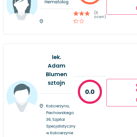
Hematolog
(5
ocen)
lek.
Adam
Blumen
sztajn
0.0
Kościerzyna,
Piechowskiego
36, Szpital
Specjalistyczny
w Kościerzynie