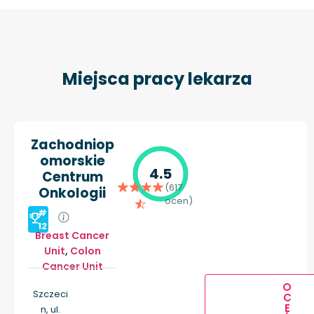
Miejsca pracy lekarza
Zachodniop
omorskie
4.5
Centrum
(617
Onkologii
ocen)
#
12
Breast Cancer
Unit
,
Colon
Cancer Unit
O
Szczeci
C
E
n, ul.