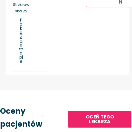
Ń
Strzałow
ska 22
P
o
k
a
ż
n
a
m
a
pi
e
Oceny
OCEŃ TEGO
LEKARZA
pacjentów