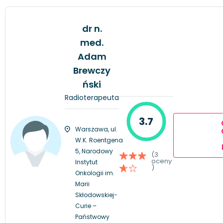
dr n.
med.
Adam
Brewczy
ński
Radioterapeuta
3.7
Warszawa, ul.
W.K. Roentgena
5, Narodowy
(3
oceny
Instytut
)
Onkologii im.
Marii
Skłodowskiej-
Curie –
Państwowy