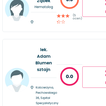
Ząbek
Hematolog
(5
ocen)
lek.
Adam
Blumen
sztajn
0.0
Kościerzyna,
Piechowskiego
36, Szpital
Specjalistyczny