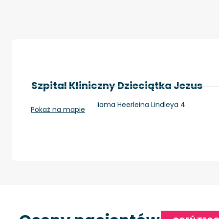
Szpital Kliniczny Dzieciątka Jezus
Warszawa, ul. Williama Heerleina Lindleya 4
Pokaż na mapie