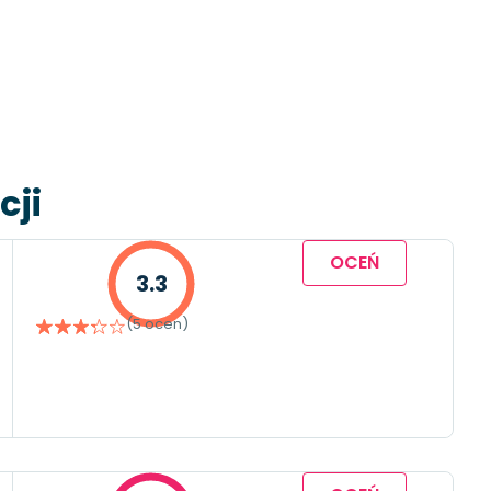
cji
OCEŃ
3.3
(5 ocen)