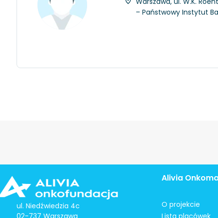
Warszawa, ul. W.K. Roent
– Państwowy Instytut 
Alivia Onkom
O projekcie
ul. Niedźwiedzia 4c
02-737 Warszawa
Lista placówek