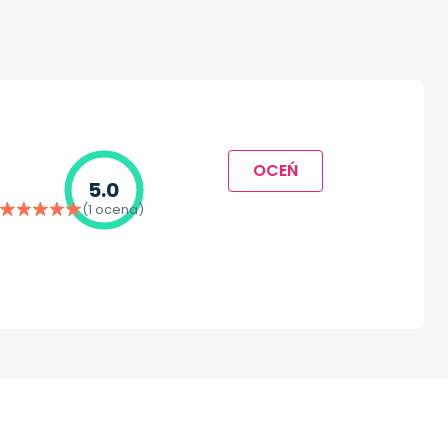
OCEŃ
5.0
(1 ocena)