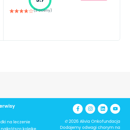
(3 oceny)
erwisy
©
2026 Alivia Onkofundacja
odki na leczenie
Dodajemy odwagi chorym na
najkrótszą kolejkę