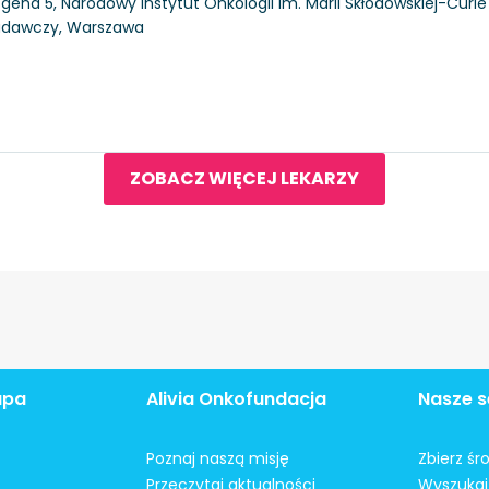
gena 5, Narodowy Instytut Onkologii im. Marii Skłodowskiej-Curie
Badawczy, Warszawa
ZOBACZ WIĘCEJ LEKARZY
apa
Alivia Onkofundacja
Nasze s
Poznaj naszą misję
Zbierz śr
Przeczytaj aktualności
Wyszukaj 