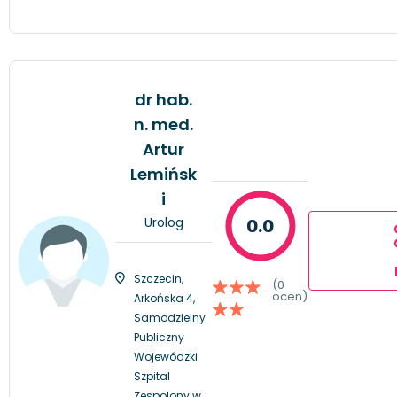
dr hab.
n. med.
Artur
Lemińsk
i
Urolog
0.0
Szczecin,
(0
ocen)
Arkońska 4,
Samodzielny
Publiczny
Wojewódzki
Szpital
Zespolony w