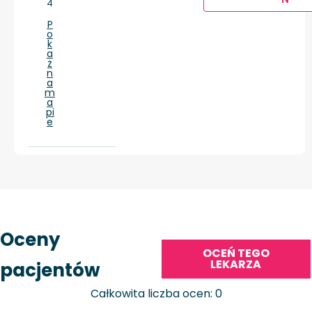
4
P
o
k
a
ż
n
a
m
a
pi
e
Oceny
OCEŃ TEGO
LEKARZA
pacjentów
Całkowita liczba ocen: 0