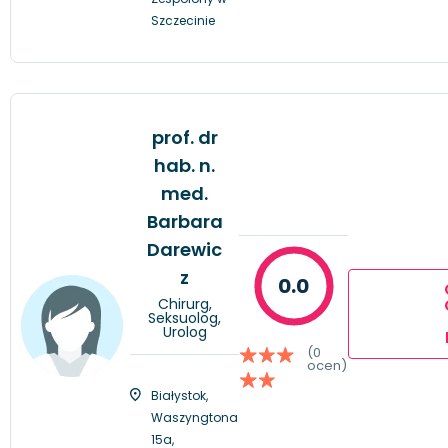
Szczecinie
prof. dr
hab. n.
med.
Barbara
Darewic
z
0.0
Chirurg,
Seksuolog,
Urolog
(0
ocen)
Białystok,
Waszyngtona
15a,