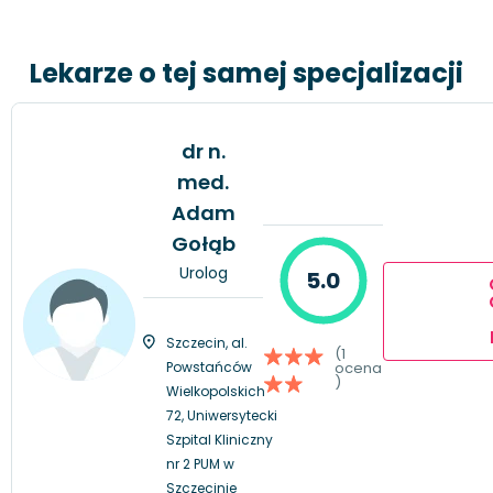
Lekarze o tej samej specjalizacji
dr n.
med.
Adam
Gołąb
Urolog
5.0
Szczecin, al.
(1
Powstańców
ocena
)
Wielkopolskich
72, Uniwersytecki
Szpital Kliniczny
nr 2 PUM w
Szczecinie