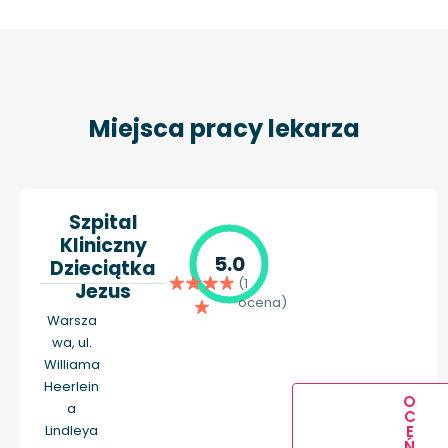
Miejsca pracy lekarza
Szpital
Kliniczny
5.0
Dzieciątka
(1
Jezus
ocena)
Warsza
wa, ul.
Williama
Heerlein
O
a
C
E
Lindleya
Ń