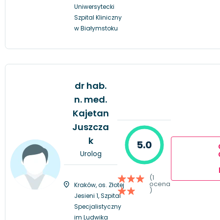
Uniwersytecki
Szpital Kliniczny
w Białymstoku
dr hab.
n. med.
Kajetan
Juszcza
k
5.0
Urolog
(1
ocena
Kraków, os. Złotej
)
Jesieni 1, Szpital
Specjalistyczny
im Ludwika