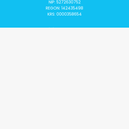
NIP: 5272630752
REGON: 142435498
KRS: 0000358654
Alivia Onkomapa
O projekcie
Lista placówek
Lista lekarzy
Programy lekowe
Klauzula informacyjna
Polityka prywatności
Regulamin
Kontakt
Alivia Onkofundacja
Poznaj naszą misję
Przeczytaj aktualności