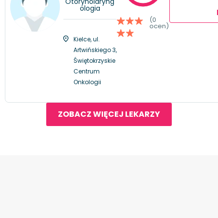
Otorynolaryng
ologia
(0
ocen)
Kielce, ul.
Artwińskiego 3,
Świętokrzyskie
Centrum
Onkologii
ZOBACZ WIĘCEJ LEKARZY