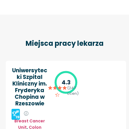
Miejsca pracy lekarza
Uniwersytec
ki Szpital
4.3
Kliniczny im.
(247
Fryderyka
ocen)
Chopina w
Rzeszowie
#
19
Breast Cancer
Unit
,
Colon