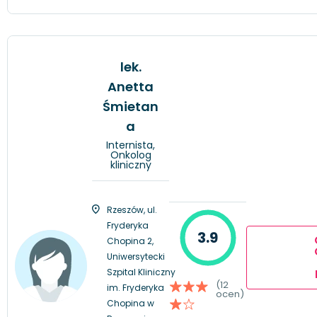
lek.
Anetta
Śmietan
a
Internista,
Onkolog
kliniczny
Rzeszów, ul.
Fryderyka
3.9
Chopina 2,
Uniwersytecki
Szpital Kliniczny
(12
im. Fryderyka
ocen)
Chopina w