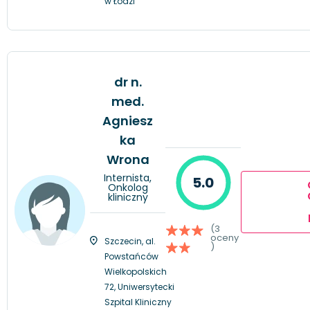
w Łodzi
dr n.
med.
Agniesz
ka
Wrona
Internista,
5.0
Onkolog
kliniczny
(3
oceny
Szczecin, al.
)
Powstańców
Wielkopolskich
72, Uniwersytecki
Szpital Kliniczny