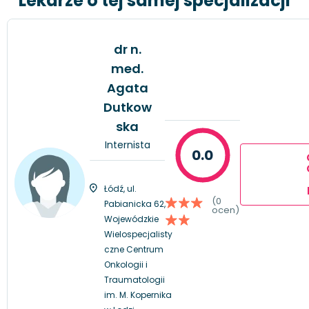
Lekarze o tej samej specjalizacji
dr n.
med.
Agata
Dutkow
ska
Internista
0.0
Łódź, ul.
(0
Pabianicka 62,
ocen)
Wojewódzkie
Wielospecjalisty
czne Centrum
Onkologii i
Traumatologii
im. M. Kopernika