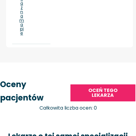
a
ż
n
a
m
a
pi
e
Oceny
OCEŃ TEGO
LEKARZA
pacjentów
Całkowita liczba ocen: 0