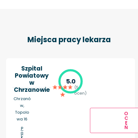
Miejsca pracy lekarza
Szpital
Powiatowy
5.0
w
(5
Chrzanowie
ocen)
Chrzanó
w,
Topolo
O
C
wa 16
E
Ń
P
o
k