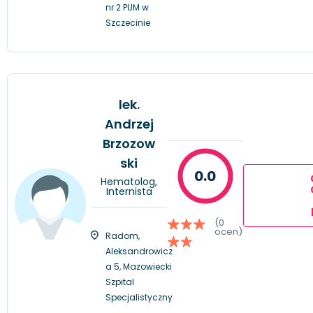
nr 2 PUM w
Szczecinie
lek.
Andrzej
Brzozow
ski
0.0
Hematolog,
Internista
(0
ocen)
Radom,
Aleksandrowicz
a 5, Mazowiecki
Szpital
Specjalistyczny