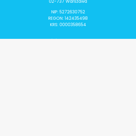
02-737 Warszawa
NIP: 5272630752
REGON: 142435498
KRS: 0000358654
Alivia Onkomapa
O projekcie
Lista placówek
Lista lekarzy
Programy lekowe
Klauzula informacyjna
Polityka prywatności
Regulamin
Kontakt
Alivia Onkofundacja