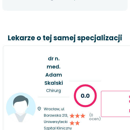
Lekarze o tej samej specjalizacji
dr n.
med.
Adam
Skalski
Chirurg
0.0
Wrocław, ul.
(0
Borowska 213,
ocen)
Uniwersytecki
Szpital Kliniczny