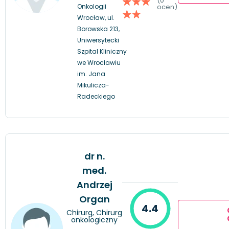
(0
Onkologii
ocen)
Wrocław, ul.
Borowska 213,
Uniwersytecki
Szpital Kliniczny
we Wrocławiu
im. Jana
Mikulicza-
Radeckiego
dr n.
med.
Andrzej
Organ
4.4
Chirurg, Chirurg
onkologiczny