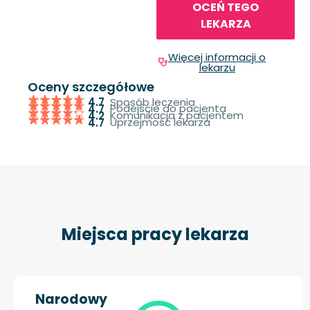
OCEŃ TEGO
LEKARZA
Więcej informacji o
lekarzu
Oceny szczegółowe
Sposób leczenia
4.7
Podejście do pacjenta
4.7
Komunikacja z pacjentem
4.2
Uprzejmość lekarza
4.7
Miejsca pracy lekarza
Narodowy