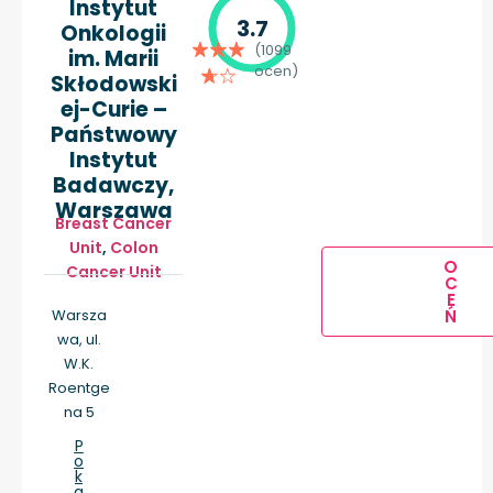
Instytut
3.7
Onkologii
(1099
im. Marii
ocen)
Skłodowski
ej-Curie –
Państwowy
Instytut
Badawczy,
Warszawa
Breast Cancer
Unit
,
Colon
O
Cancer Unit
C
E
Warsza
Ń
wa, ul.
W.K.
Roentge
na 5
P
o
k
a