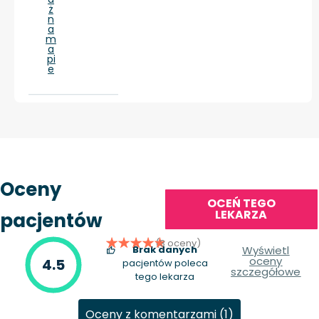
ż
n
a
m
a
pi
e
Oceny
OCEŃ TEGO
LEKARZA
pacjentów
(3 oceny)
Brak danych
Wyświetl
oceny
4.5
pacjentów poleca
szczegółowe
tego lekarza
Oceny z komentarzami (1)