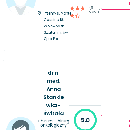
(5
ocen)
Przemyśl, Monte
Cassino 18,
Wojewódzki
Szpital im. św.
Ojca Pio
dr n.
med.
Anna
Stankie
wicz-
Świtała
5.0
Chirurg, Chirurg
onkologiczny