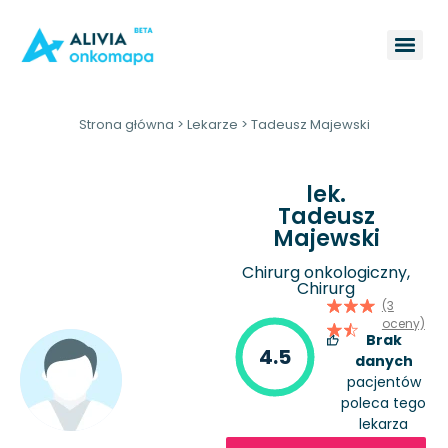
Strona główna
>
Lekarze
>
Tadeusz Majewski
lek.
Tadeusz
Majewski
Chirurg onkologiczny,
Chirurg
(3
oceny)
Brak
4.5
danych
pacjentów
poleca tego
lekarza