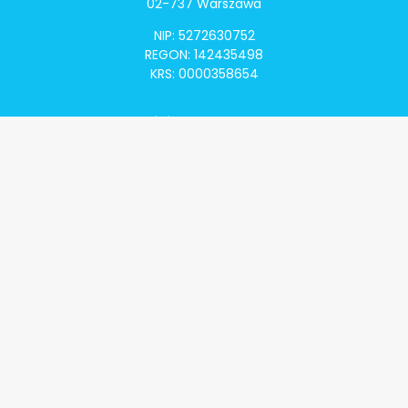
02-737 Warszawa
NIP: 5272630752
REGON: 142435498
KRS: 0000358654
Alivia Onkomapa
O projekcie
Lista placówek
Lista lekarzy
Programy lekowe
Klauzula informacyjna
Polityka prywatności
Regulamin
Kontakt
Alivia Onkofundacja