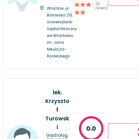
(0
ocen)
Wrocław, ul.
Borowska 213,
Uniwersytecki
Szpital Kliniczny
we Wrocławiu
im. Jana
Mikulicza-
Radeckiego
lek.
Krzyszto
f
Turowsk
i
0.0
Gastrolog,