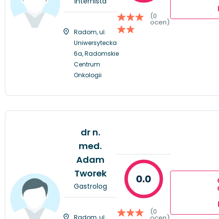
Internista
(0
ocen)
Radom, ul.
Uniwersytecka
6a, Radomskie
Centrum
Onkologii
dr n.
med.
Adam
Tworek
0.0
Gastrolog
(0
Radom, ul.
ocen)