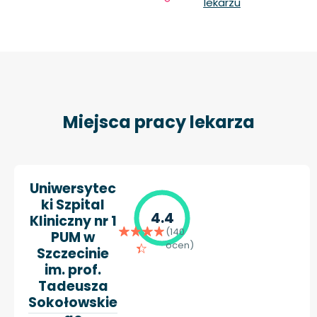
lekarzu
Miejsca pracy lekarza
Uniwersytec
ki Szpital
4.4
Kliniczny nr 1
(140
PUM w
ocen)
Szczecinie
im. prof.
Tadeusza
Sokołowskie