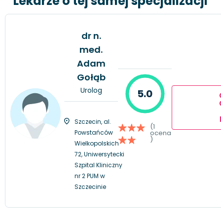
Lekarze o tej samej specjalizacji
dr n.
med.
Adam
Gołąb
Urolog
5.0
Szczecin, al.
(1
Powstańców
ocena
)
Wielkopolskich
72, Uniwersytecki
Szpital Kliniczny
nr 2 PUM w
Szczecinie