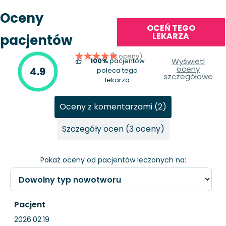
Oceny
OCEŃ TEGO
LEKARZA
pacjentów
(3 oceny)
100%
pacjentów
Wyświetl
oceny
4.9
poleca tego
szczegółowe
lekarza
Oceny z komentarzami (2)
Szczegóły ocen (3 oceny)
Pokaż oceny od pacjentów leczonych na:
Pacjent
2026.02.19