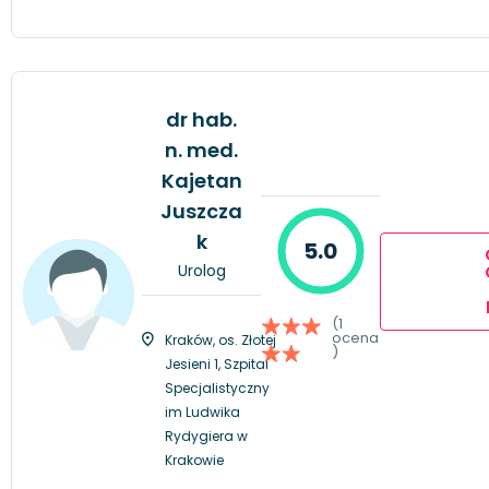
dr hab.
n. med.
Kajetan
Juszcza
k
5.0
Urolog
(1
ocena
Kraków, os. Złotej
)
Jesieni 1, Szpital
Specjalistyczny
im Ludwika
Rydygiera w
Krakowie