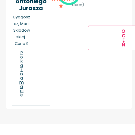
Antoniego
ocen)
Jurasza
Bydgosz
cz, Marii
Skłodow
O
C
skiej-
E
Curie 9
Ń
P
o
k
a
ż
n
a
m
a
pi
e