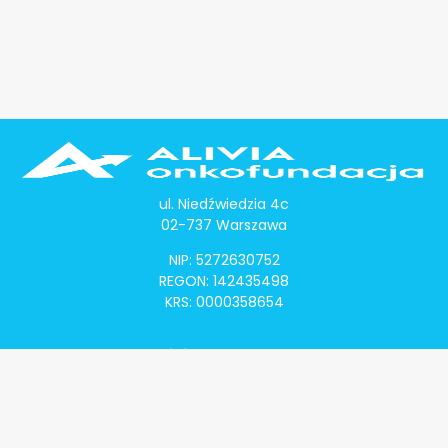
ul. Niedźwiedzia 4c
02-737 Warszawa
NIP: 5272630752
REGON: 142435498
KRS: 0000358654
Alivia Onkomapa
O projekcie
Lista placówek