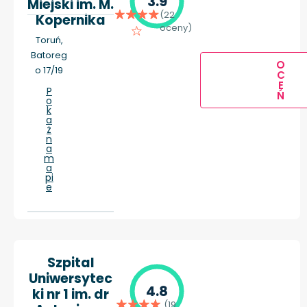
3.9
Miejski im. M.
(22
Kopernika
oceny)
Toruń,
Batoreg
O
o 17/19
C
E
P
Ń
o
k
a
ż
n
a
m
a
pi
e
Szpital
Uniwersytec
4.8
ki nr 1 im. dr
(19