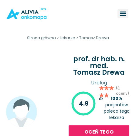
Strona główna
>
Lekarze
>
Tomasz Drewa
prof. dr hab. n.
med.
Tomasz Drewa
Urolog
(3
oceny)
100%
4.9
pacjentów
poleca tego
lekarza
OCEŃ TEGO