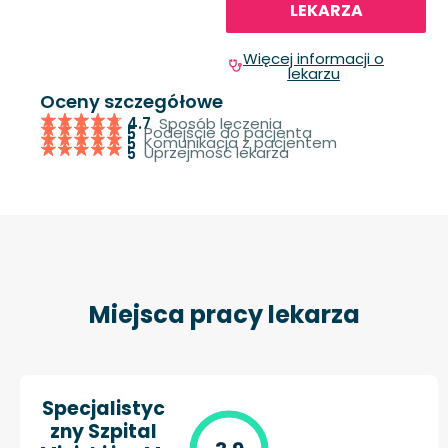
LEKARZA
Więcej informacji o
lekarzu
Oceny szczegółowe
Sposób leczenia
4.7
Podejście do pacjenta
5
Komunikacja z pacjentem
5
Uprzejmość lekarza
5
Miejsca pracy lekarza
Specjalistyc
zny Szpital