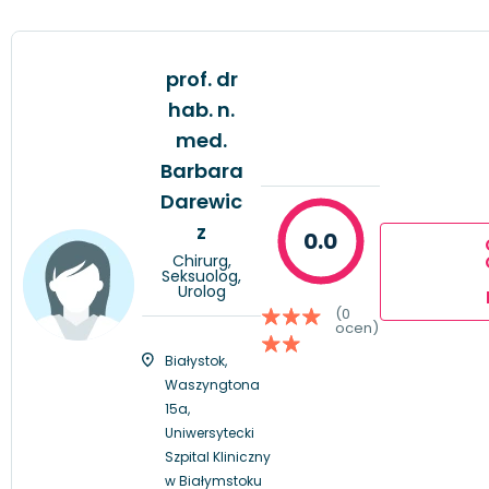
prof. dr
hab. n.
med.
Barbara
Darewic
z
0.0
Chirurg,
Seksuolog,
Urolog
(0
ocen)
Białystok,
Waszyngtona
15a,
Uniwersytecki
Szpital Kliniczny
w Białymstoku