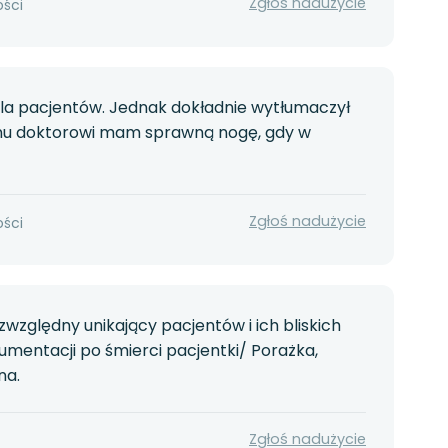
Zgłoś nadużycie
ości
u dla pacjentów. Jednak dokładnie wytłumaczył
Panu doktorowi mam sprawną nogę, gdy w
Zgłoś nadużycie
ości
ezwzględny unikający pacjentów i ich bliskich
umentacji po śmierci pacjentki/ Porażka,
na.
Zgłoś nadużycie