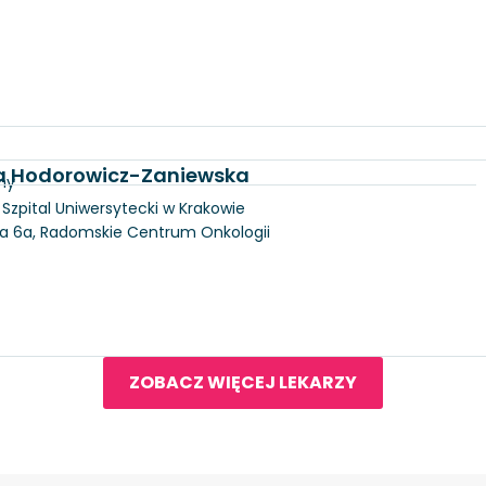
na Hodorowicz-Zaniewska
ny
, Szpital Uniwersytecki w Krakowie
ka 6a, Radomskie Centrum Onkologii
ZOBACZ WIĘCEJ LEKARZY