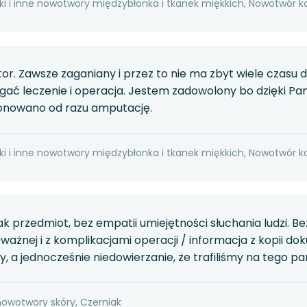
ki i inne nowotwory międzybłonka i tkanek miękkich, Nowotwór k
ktor. Zawsze zaganiany i przez to nie ma zbyt wiele czas
gać leczenie i operacja. Jestem zadowolony bo dzięki 
ponowano od razu amputację.
ki i inne nowotwory międzybłonka i tkanek miękkich, Nowotwór k
jak przedmiot, bez empatii umiejętności słuchania ludzi. B
żnej i z komplikacjami operacji / informacja z kopii dok
, a jednocześnie niedowierzanie, że trafiliśmy na tego pa
nowotwory skóry, Czerniak