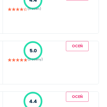
(5 ocen)
OCEŃ
5.0
(2 oceny)
OCEŃ
4.4