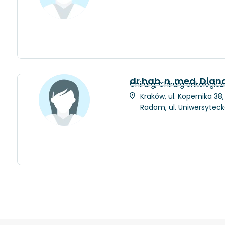
dr hab. n. med. Dia
Chirurg, Chirurg onkologicz
Kraków, ul. Kopernika 38
Radom, ul. Uniwersytec