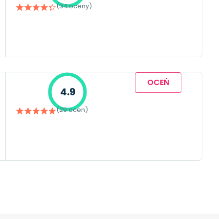
(34 oceny)
OCEŃ
4.9
(29 ocen)