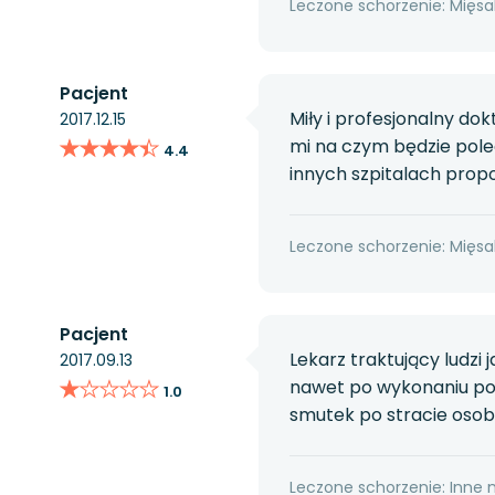
Leczone schorzenie: Mięsa
Pacjent
Miły i profesjonalny do
2017.12.15
★★★★★
★★★★★
mi na czym będzie pole
4.4
innych szpitalach pro
Leczone schorzenie: Mięsa
Pacjent
Lekarz traktujący ludzi 
2017.09.13
★★★★★
★★★★★
nawet po wykonaniu powa
1.0
smutek po stracie osoby
Leczone schorzenie: Inne 