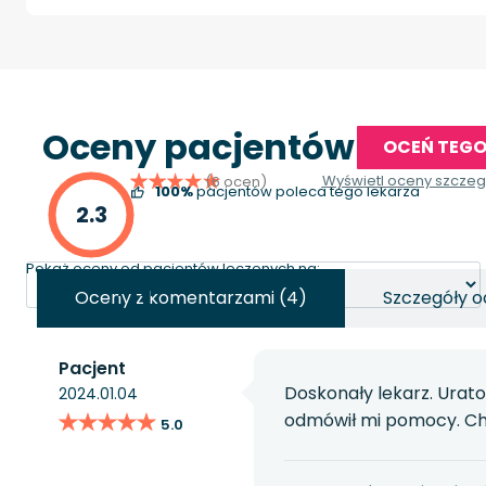
Oceny pacjentów
OCEŃ TEGO
Wyświetl oceny szcze
(6 ocen)
100%
pacjentów poleca tego lekarza
2.3
Pokaż oceny od pacjentów leczonych na:
Oceny z komentarzami (4)
Szczegóły o
Pacjent
Doskonały lekarz. Urato
2024.01.04
★★★★★
★★★★★
odmówił mi pomocy. Ch
5.0