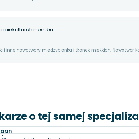
 i niekulturalne osoba
ki i inne nowotwory międzybłonka i tkanek miękkich, Nowotwór k
karze o tej samej specjaliza
Organ
ny