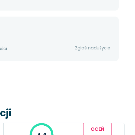
Zgłoś nadużycie
ości
cji
OCEŃ
4.4