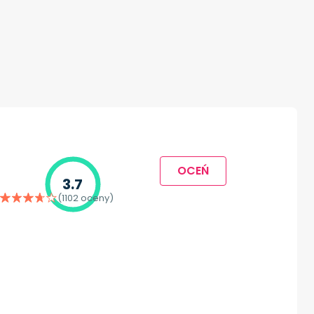
OCEŃ
3.7
(1102 oceny)