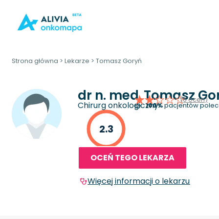
Strona główna
>
Lekarze
>
Tomasz Goryń
dr n. med.
Tomasz Go
(6 ocen)
Chirurg onkologiczny
100%
pacjentów polec
2.3
OCEŃ TEGO LEKARZA
Więcej informacji o lekarzu