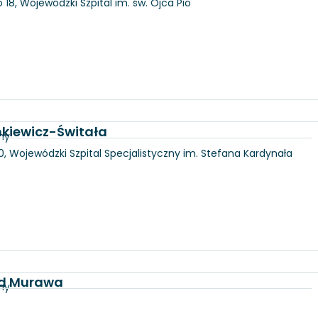
18, Wojewódzki Szpital im. św. Ojca Pio
nkiewicz-Świtała
ny
100, Wojewódzki Szpital Specjalistyczny im. Stefana Kardynała
id Murawa
ny