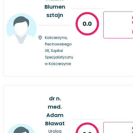
Blumen
sztajn
0.0
Kościerzyna,
Piechowskiego
36, Szpital
Specjalistyczny
w Kościerzynie
dr n.
med.
Adam
Bławat
Urolog