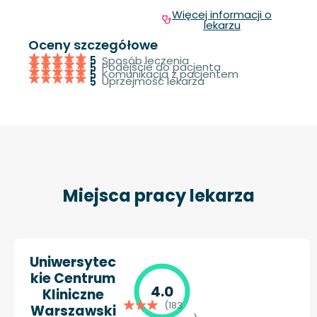
Więcej informacji o
lekarzu
Oceny szczegółowe
Sposób leczenia
5
Podejście do pacjenta
5
Komunikacja z pacjentem
5
Uprzejmość lekarza
5
Miejsca pracy lekarza
Uniwersytec
kie Centrum
4.0
Kliniczne
(183
Warszawski