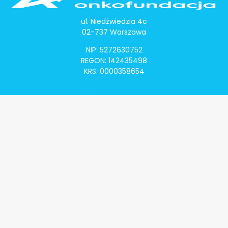
ul. Niedźwiedzia 4c
02-737 Warszawa
NIP: 5272630752
REGON: 142435498
KRS: 0000358654
Alivia Onkomapa
O projekcie
Lista placówek
Lista lekarzy
Programy lekowe
Klauzula informacyjna
Polityka prywatności
Regulamin
Kontakt