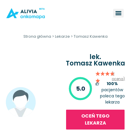
Strona główna
>
Lekarze
>
Tomasz Kawenka
lek.
Tomasz Kawenka
(1
ocena)
100%
5.0
pacjentów
poleca tego
lekarza
OCEŃ TEGO
LEKARZA