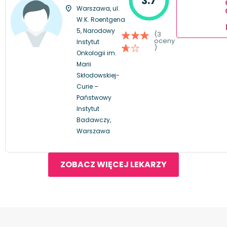
3.7
Warszawa, ul.
W.K. Roentgena
5, Narodowy
(3
oceny
Instytut
)
Onkologii im.
Marii
Skłodowskiej-
Curie –
Państwowy
Instytut
Badawczy,
Warszawa
ZOBACZ WIĘCEJ LEKARZY