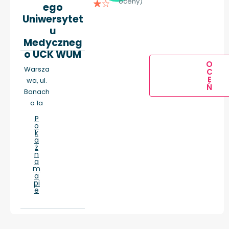
oceny)
ego
Uniwersytet
u
Medyczneg
o UCK WUM
O
Warsza
C
E
wa, ul.
Ń
Banach
a 1a
P
o
k
a
ż
n
a
m
a
pi
e