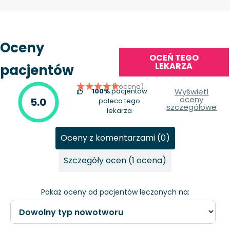
Oceny
OCEŃ TEGO
LEKARZA
pacjentów
(1 ocena)
100%
pacjentów
Wyświetl
oceny
5.0
poleca tego
szczegółowe
lekarza
Oceny z komentarzami (0)
Szczegóły ocen (1 ocena)
Pokaż oceny od pacjentów leczonych na: