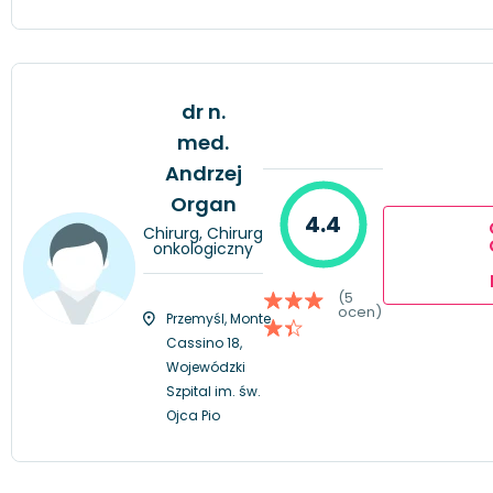
dr n.
med.
Andrzej
Organ
4.4
Chirurg, Chirurg
onkologiczny
(5
ocen)
Przemyśl, Monte
Cassino 18,
Wojewódzki
Szpital im. św.
Ojca Pio