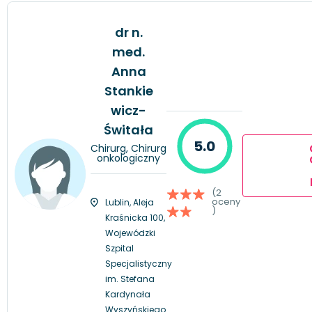
dr n.
med.
Anna
Stankie
wicz-
Świtała
5.0
Chirurg, Chirurg
onkologiczny
(2
oceny
Lublin, Aleja
)
Kraśnicka 100,
Wojewódzki
Szpital
Specjalistyczny
im. Stefana
Kardynała
Wyszyńskiego