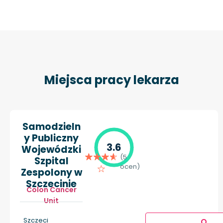
Miejsca pracy lekarza
Samodzieln
y Publiczny
3.6
Wojewódzki
(5
Szpital
ocen)
Zespolony w
Szczecinie
Colon Cancer
Unit
Szczeci
O