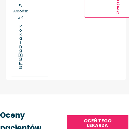
C
n,
E
Arkońsk
Ń
a 4
P
o
k
a
ż
n
a
m
a
pi
e
Oceny
OCEŃ TEGO
LEKARZA
pacjentów