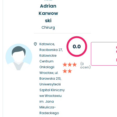
Adrian
Karwow
ski
Chirurg
Katowice,
0.0
Raciborska 27,
Katowickie
Centrum
(0
Onkologii
ocen)
Wrocław, ul.
Borowska 213,
Uniwersytecki
Szpital Kliniczny
we Wrocławiu
im. Jana
Mikulicza-
Radeckiego