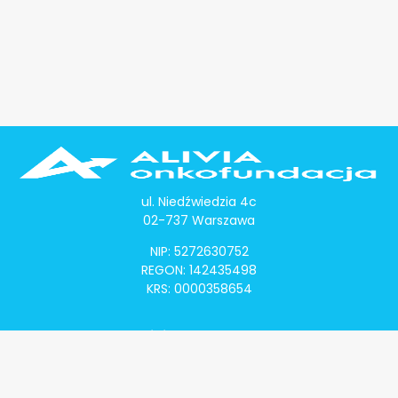
ul. Niedźwiedzia 4c
02-737 Warszawa
NIP: 5272630752
REGON: 142435498
KRS: 0000358654
Alivia Onkomapa
O projekcie