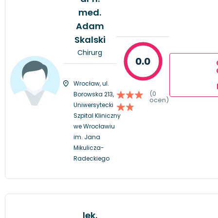
med.
Adam
Skalski
Chirurg
0.0
Wrocław, ul.
(0
Borowska 213,
ocen)
Uniwersytecki
Szpital Kliniczny
we Wrocławiu
im. Jana
Mikulicza-
Radeckiego
lek.