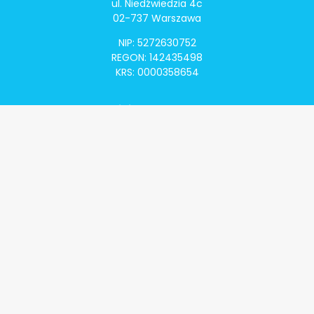
ul. Niedźwiedzia 4c
02-737 Warszawa
NIP: 5272630752
REGON: 142435498
KRS: 0000358654
Alivia Onkomapa
O projekcie
Lista placówek
Lista lekarzy
Programy lekowe
Klauzula informacyjna
Polityka prywatności
Regulamin
Kontakt
Alivia Onkofundacja