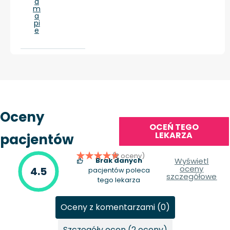
a
m
a
pi
e
Oceny
OCEŃ TEGO
LEKARZA
pacjentów
(2 oceny)
Brak danych
Wyświetl
oceny
4.5
pacjentów poleca
szczegółowe
tego lekarza
Oceny z komentarzami (0)
Szczegóły ocen (2 oceny)