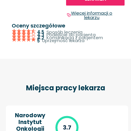
Więcej informacji o
lekarzu
Oceny szczegółowe
Sposób leczenia
4.5
Podejście do pacjenta
4.3
Komunikacja z pacjentem
4.2
Uprzejmość lekarza
5
Miejsca pracy lekarza
Narodowy
Instytut
3.7
Onkologii