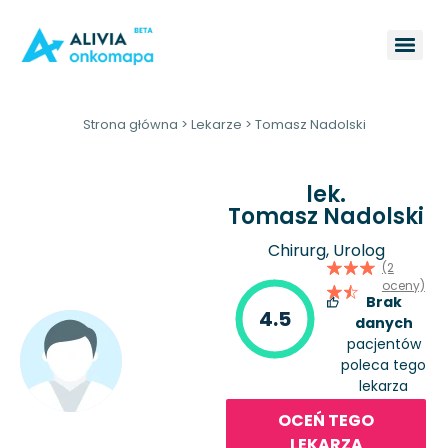
Strona główna
>
Lekarze
>
Tomasz Nadolski
lek.
Tomasz Nadolski
Chirurg, Urolog
(2
oceny)
Brak
4.5
danych
pacjentów
poleca tego
lekarza
OCEŃ TEGO
LEKARZA