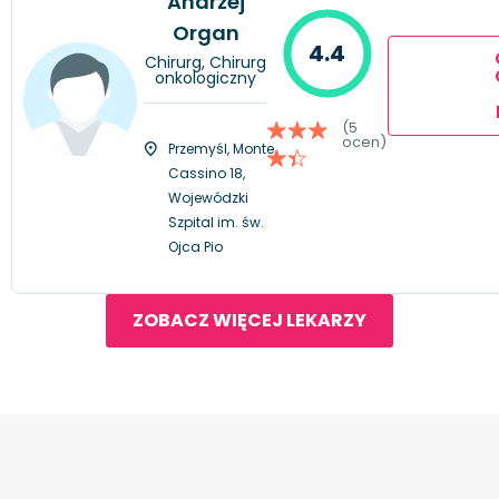
Andrzej
Organ
4.4
Chirurg, Chirurg
onkologiczny
(5
ocen)
Przemyśl, Monte
Cassino 18,
Wojewódzki
Szpital im. św.
Ojca Pio
ZOBACZ WIĘCEJ LEKARZY