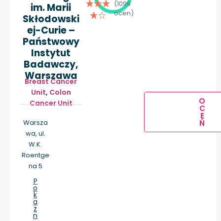
(1099
im. Marii
ocen)
Skłodowski
ej-Curie –
Państwowy
Instytut
Badawczy,
Warszawa
Breast Cancer
Unit
,
Colon
O
Cancer Unit
C
E
Warsza
Ń
wa, ul.
W.K.
Roentge
na 5
P
o
k
a
ż
n