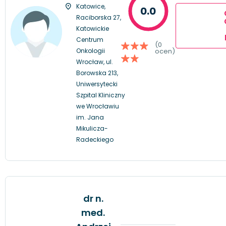
Katowice,
0.0
Raciborska 27,
Katowickie
Centrum
(0
Onkologii
ocen)
Wrocław, ul.
Borowska 213,
Uniwersytecki
Szpital Kliniczny
we Wrocławiu
im. Jana
Mikulicza-
Radeckiego
dr n.
med.