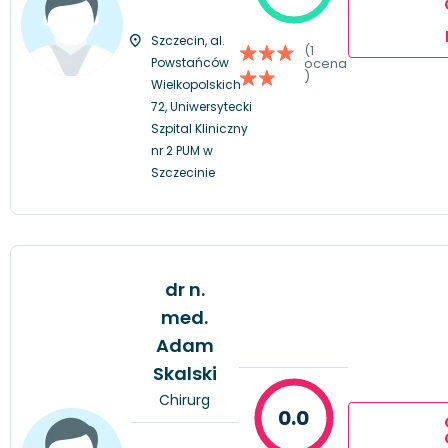
Szczecin, al.
(1
Powstańców
ocena
)
Wielkopolskich
72, Uniwersytecki
Szpital Kliniczny
nr 2 PUM w
Szczecinie
dr n.
med.
Adam
Skalski
Chirurg
0.0