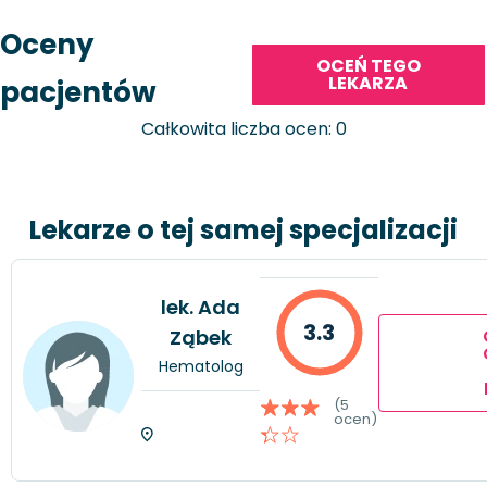
Oceny
OCEŃ TEGO
LEKARZA
pacjentów
Całkowita liczba ocen: 0
Lekarze o tej samej specjalizacji
lek. Ada
3.3
Ząbek
Hematolog
(5
ocen)