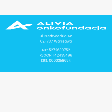
ul. Niedźwiedzia 4c
02-737 Warszawa
NIP: 5272630752
REGON: 142435498
KRS: 0000358654
Alivia Onkomapa
O projekcie
Lista placówek
Lista lekarzy
Programy lekowe
Klauzula informacyjna