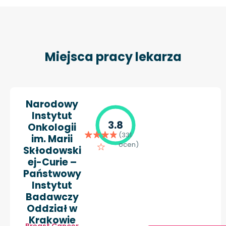
Miejsca pracy lekarza
Narodowy
Instytut
3.8
Onkologii
(331
im. Marii
ocen)
Skłodowski
ej-Curie –
Państwowy
Instytut
Badawczy
Oddział w
Krakowie