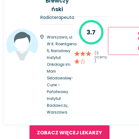
Brewczy
ński
Radioterapeuta
3.7
Warszawa, ul.
W.K. Roentgena
5, Narodowy
(3
oceny
Instytut
)
Onkologii im.
Marii
Skłodowskiej-
Curie –
Państwowy
Instytut
Badawczy,
Warszawa
ZOBACZ WIĘCEJ LEKARZY