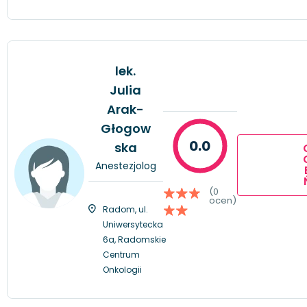
lek.
Julia
Arak-
Głogow
0.0
ska
Anestezjolog
(0
ocen)
Radom, ul.
Uniwersytecka
6a, Radomskie
Centrum
Onkologii