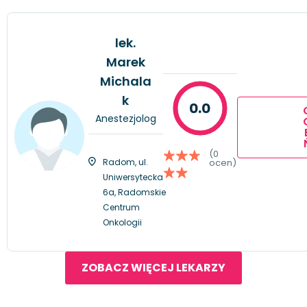
lek.
Marek
Michala
k
0.0
Anestezjolog
(0
Radom, ul.
ocen)
Uniwersytecka
6a, Radomskie
Centrum
Onkologii
ZOBACZ WIĘCEJ LEKARZY