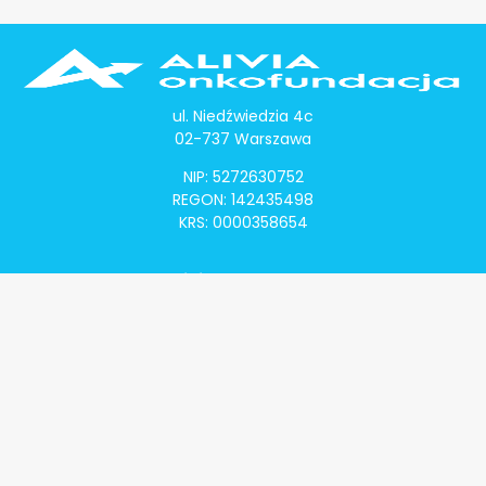
ul. Niedźwiedzia 4c
02-737 Warszawa
NIP: 5272630752
REGON: 142435498
KRS: 0000358654
Alivia Onkomapa
O projekcie
Lista placówek
Lista lekarzy
Programy lekowe
Klauzula informacyjna
Polityka prywatności