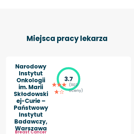
Miejsca pracy lekarza
Narodowy
Instytut
3.7
Onkologii
(1102
im. Marii
oceny)
Skłodowski
ej-Curie –
Państwowy
Instytut
Badawczy,
Warszawa
Breast Cancer