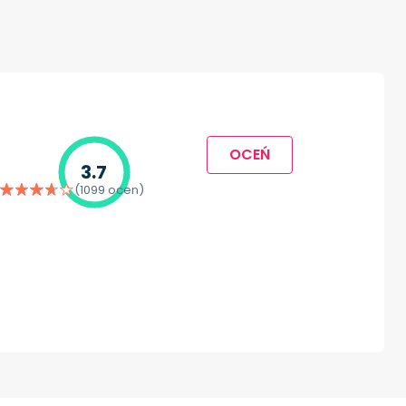
OCEŃ
3.7
(1099 ocen)