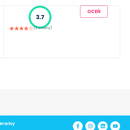
OCEŃ
3.7
(3 oceny)
erwisy