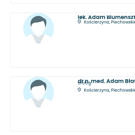
lek. Adam Blumensz
Kościerzyna, Piechowskie
dr n. med. Adam Bł
Urolog
Kościerzyna, Piechowskie