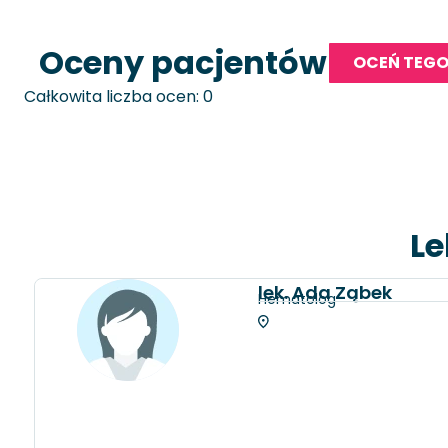
Oceny pacjentów
OCEŃ TEGO
Całkowita liczba ocen: 0
Le
lek. Ada Ząbek
Hematolog