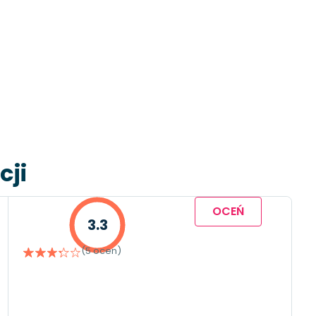
cji
OCEŃ
3.3
(5 ocen)