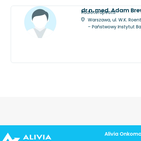
dr n. med. Adam Bre
Radioterapeuta
Warszawa, ul. W.K. Roent
– Państwowy Instytut 
Alivia Onkom