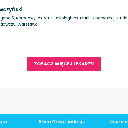
wczyński
gena 5, Narodowy Instytut Onkologii im. Marii Skłodowskiej-Curie
Badawczy, Warszawa
ZOBACZ WIĘCEJ LEKARZY
apa
Alivia Onkofundacja
Nasze s