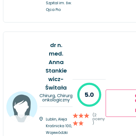
Szpital im. św.
Ojca Pio
dr n.
med.
Anna
Stankie
wicz-
Świtała
5.0
Chirurg, Chirurg
onkologiczny
(2
oceny
Lublin, Aleja
)
Kraśnicka 100,
Wojewódzki