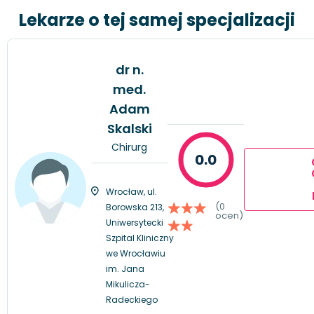
Lekarze o tej samej specjalizacji
dr n.
med.
Adam
Skalski
Chirurg
0.0
Wrocław, ul.
(0
Borowska 213,
ocen)
Uniwersytecki
Szpital Kliniczny
we Wrocławiu
im. Jana
Mikulicza-
Radeckiego