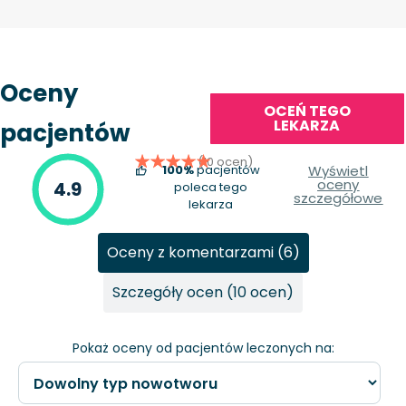
Oceny
OCEŃ TEGO
LEKARZA
pacjentów
(10 ocen)
100%
pacjentów
Wyświetl
oceny
4.9
poleca tego
szczegółowe
lekarza
Oceny z komentarzami (6)
Szczegóły ocen (10 ocen)
Pokaż oceny od pacjentów leczonych na: