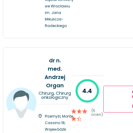
we Wrocławiu
im. Jana
Mikulicza-
Radeckiego
dr n.
med.
Andrzej
Organ
4.4
Chirurg, Chirurg
onkologiczny
(5
ocen)
Przemyśl, Monte
Cassino 18,
Wojewódzki