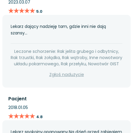
2023.03.07
★★★★★
★★★★★
5.0
Lekarz dający nadzieję tam, gdzie inni nie dają
szansy...
Leczone schorzenie: Rak jelita grubego i odbytnicy,
Rak trzustki, Rak żołądka, Rak wątroby, Inne nowotwory
układu pokarmowego, Rak przełyku, Nowotwór GIST
Zgłoś nadużycie
Pacjent
2018.01.05
★★★★★
★★★★★
4.8
Lekarz spokojny,opanowany.Na dzień przed zabiegiem