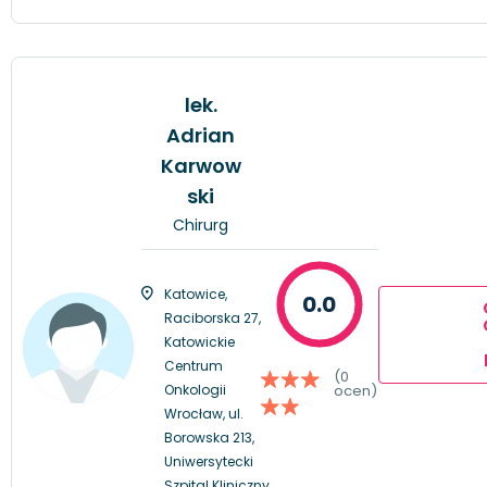
lek.
Adrian
Karwow
ski
Chirurg
Katowice,
0.0
Raciborska 27,
Katowickie
Centrum
(0
Onkologii
ocen)
Wrocław, ul.
Borowska 213,
Uniwersytecki
Szpital Kliniczny