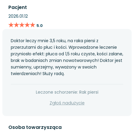
Pacjent
2026.01.12
★★★★★
★★★★★
5.0
Doktor leczy mnie 3,5 roku, na raka piersi z
przerzutami do płuc i kości. Wprowadzone leczenie
przyniosło efekt: płuca od 1,5 roku czyste, kości zalane,
brak w badaniach zmian nowotworowych! Doktor jest
sumienny, uprzejmy, wyważony w swoich
twierdzeniach! Służy radą.
Leczone schorzenie: Rak piersi
Zgłoś nadużycie
Osoba towarzysząca