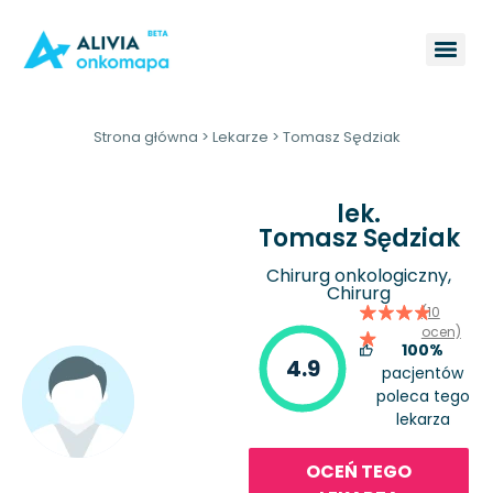
Strona główna
>
Lekarze
>
Tomasz Sędziak
lek.
Tomasz Sędziak
Chirurg onkologiczny,
Chirurg
(10
ocen)
100%
4.9
pacjentów
poleca tego
lekarza
OCEŃ TEGO