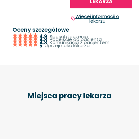
LEKARZA
Więcej informacji o
lekarzu
Oceny szczegółowe
Sposób leczenia
4.9
Podejście do pacjenta
4.8
Komunikacja z pacjentem
4.8
Uprzejmość lekarza
5
Miejsca pracy lekarza