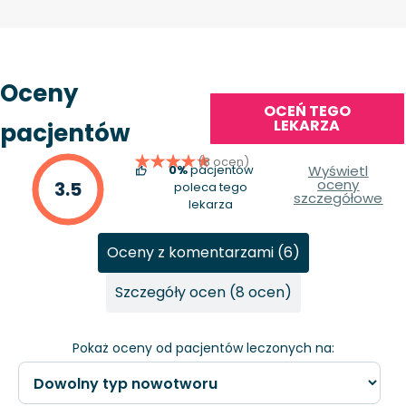
Oceny
OCEŃ TEGO
LEKARZA
pacjentów
(8 ocen)
0%
pacjentów
Wyświetl
oceny
3.5
poleca tego
szczegółowe
lekarza
Oceny z komentarzami (6)
Szczegóły ocen (8 ocen)
Pokaż oceny od pacjentów leczonych na: