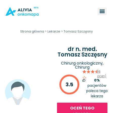
Strona główna
>
Lekarze
>
Tomasz Szczęsny
dr n. med.
Tomasz Szczęsny
Chirurg onkologiczny,
Chirurg
(8
ocen)
0%
3.5
pacjentów
poleca tego
lekarza
OCEŃ TEGO