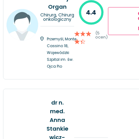
Organ
4.4
Chirurg, Chirurg
onkologiczny
(5
ocen)
Przemyśl, Monte
Cassino 18,
Wojewódzki
Szpital im. św.
Ojca Pio
dr n.
med.
Anna
Stankie
wicz-