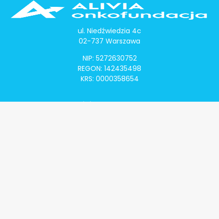
ul. Niedźwiedzia 4c
02-737 Warszawa
NIP: 5272630752
REGON: 142435498
KRS: 0000358654
Alivia Onkomapa
O projekcie
Lista placówek
Lista lekarzy
Programy lekowe
Klauzula informacyjna
Polityka prywatności
Regulamin
Kontakt