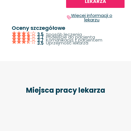
LEKARZA
Więcej informacji o
lekarzu
Oceny szczegółowe
Sposób leczenia
3.5
Podejście do pacjenta
3.7
Komunikacja z pacjentem
3.7
Uprzejmość lekarza
3.5
Miejsca pracy lekarza