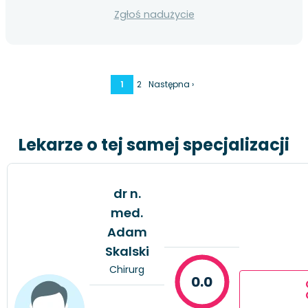
Zgłoś nadużycie
1
2
Następna ›
Lekarze o tej samej specjalizacji
dr n.
med.
Adam
Skalski
Chirurg
0.0