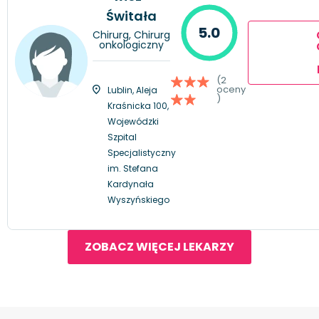
Świtała
5.0
Chirurg, Chirurg
onkologiczny
(2
oceny
Lublin, Aleja
)
Kraśnicka 100,
Wojewódzki
Szpital
Specjalistyczny
im. Stefana
Kardynała
Wyszyńskiego
ZOBACZ WIĘCEJ LEKARZY