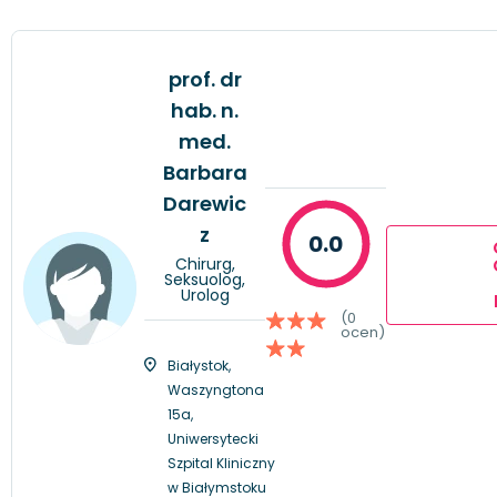
prof. dr
hab. n.
med.
Barbara
Darewic
z
0.0
Chirurg,
Seksuolog,
Urolog
(0
ocen)
Białystok,
Waszyngtona
15a,
Uniwersytecki
Szpital Kliniczny
w Białymstoku