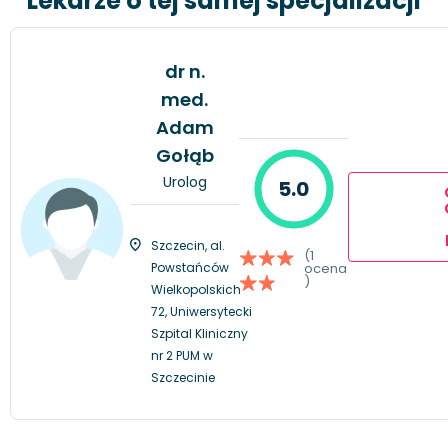
Lekarze o tej samej specjalizacji
dr n.
med.
Adam
Gołąb
Urolog
5.0
Szczecin, al.
(1
Powstańców
ocena
)
Wielkopolskich
72, Uniwersytecki
Szpital Kliniczny
nr 2 PUM w
Szczecinie