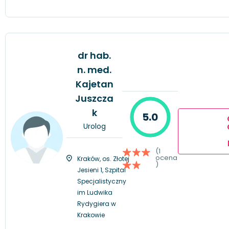
dr hab.
n. med.
Kajetan
Juszcza
k
5.0
Urolog
(1
ocena
Kraków, os. Złotej
)
Jesieni 1, Szpital
Specjalistyczny
im Ludwika
Rydygiera w
Krakowie