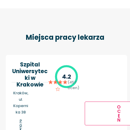
Miejsca pracy lekarza
Szpital
Uniwersytec
4.2
ki w
(457
Krakowie
ocen)
Kraków,
ul.
Koperni
O
C
ka 38
E
Ń
P
o
k