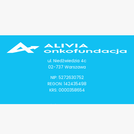
ul. Niedźwiedzia 4c
02-737 Warszawa
NIP: 5272630752
REGON: 142435498
KRS: 0000358654
Alivia Onkomapa
O projekcie
Lista placówek