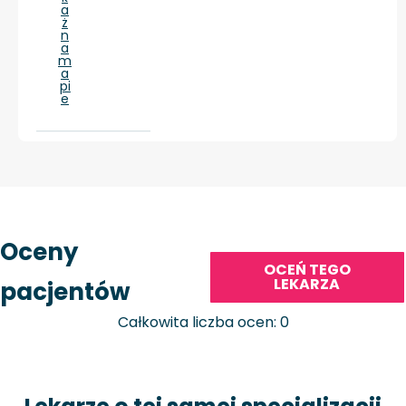
a
ż
n
a
m
a
pi
e
Oceny
OCEŃ TEGO
LEKARZA
pacjentów
Całkowita liczba ocen: 0