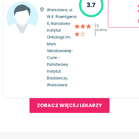
3.7
Warszawa, ul.
W.K. Roentgena
5, Narodowy
(3
oceny
Instytut
)
Onkologii im.
Marii
Skłodowskiej-
Curie –
Państwowy
Instytut
Badawczy,
Warszawa
ZOBACZ WIĘCEJ LEKARZY