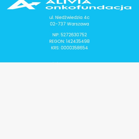
ul. Niedźwiedzia 4c
02-737 Warszawa
NIP: 5272630752
REGON: 142435498
KRS: 0000358654
Alivia Onkomapa
O projekcie
Lista placówek
Lista lekarzy
Programy lekowe
Klauzula informacyjna
Polityka prywatności
Regulamin
Kontakt