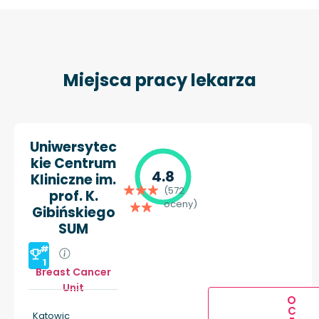
Miejsca pracy lekarza
Uniwersytec
kie Centrum
4.8
Kliniczne im.
(572
prof. K.
oceny)
Gibińskiego
SUM
#
1
Breast Cancer
Unit
O
C
Katowic