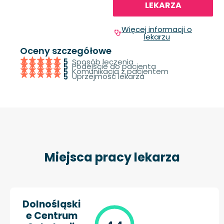
LEKARZA
Więcej informacji o
lekarzu
Oceny szczegółowe
Sposób leczenia
5
Podejście do pacjenta
5
Komunikacja z pacjentem
5
Uprzejmość lekarza
5
Miejsca pracy lekarza
Dolnośląski
e Centrum