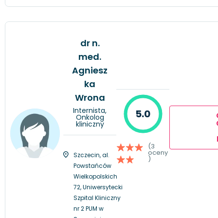
dr n.
med.
Agniesz
ka
Wrona
Internista,
5.0
Onkolog
kliniczny
(3
oceny
Szczecin, al.
)
Powstańców
Wielkopolskich
72, Uniwersytecki
Szpital Kliniczny
nr 2 PUM w