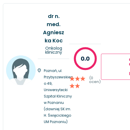
dr n.
med.
Agniesz
ka Koc
Onkolog
kliniczny
0.0
Poznań, ul.
Przybyszewskieg
(0
ocen)
o 49,
Uniwersytecki
Szpital Kliniczny
w Poznaniu
(dawniej SK im.
H. Święcickiego
UM Poznaniu)