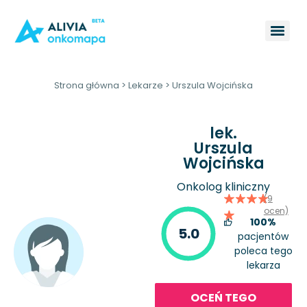
Strona główna
>
Lekarze
>
Urszula Wojcińska
lek.
Urszula
Wojcińska
Onkolog kliniczny
(9
ocen)
100%
5.0
pacjentów
poleca tego
lekarza
OCEŃ TEGO