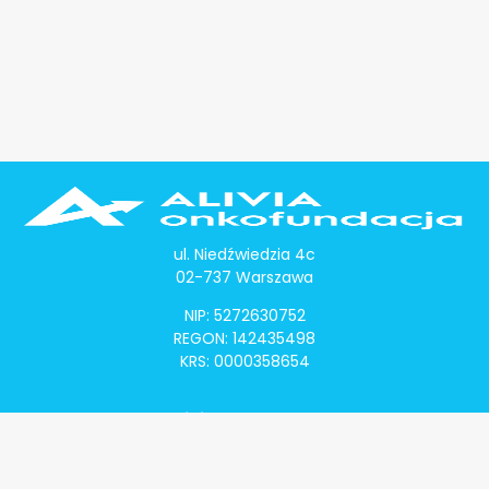
ul. Niedźwiedzia 4c
02-737 Warszawa
NIP: 5272630752
REGON: 142435498
KRS: 0000358654
Alivia Onkomapa
O projekcie