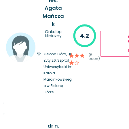
Agata
Mańcza
k
Onkolog
4.2
kliniczny
Zielona Góra, ul.
(5
ocen)
Zyty 26, Szpital
Uniwersytecki im.
Karola
Marcinkowskieg
o w Zielonej
Górze
dr n.