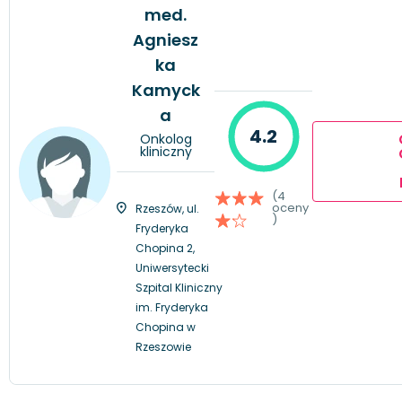
med.
Agniesz
ka
Kamyck
a
4.2
Onkolog
kliniczny
(4
oceny
Rzeszów, ul.
)
Fryderyka
Chopina 2,
Uniwersytecki
Szpital Kliniczny
im. Fryderyka
Chopina w
Rzeszowie