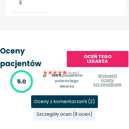
e
Oceny
OCEŃ TEGO
LEKARZA
pacjentów
(9 ocen)
100%
pacjentów
Wyświetl
oceny
5.0
poleca tego
szczegółowe
lekarza
Oceny z komentarzami (2)
Szczegóły ocen (9 ocen)