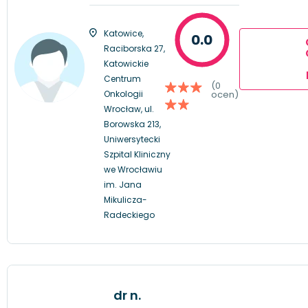
Katowice,
0.0
Raciborska 27,
Katowickie
Centrum
(0
Onkologii
ocen)
Wrocław, ul.
Borowska 213,
Uniwersytecki
Szpital Kliniczny
we Wrocławiu
im. Jana
Mikulicza-
Radeckiego
dr n.