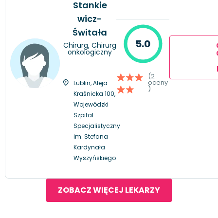
Stankie
wicz-
Świtała
5.0
Chirurg, Chirurg
onkologiczny
(2
oceny
Lublin, Aleja
)
Kraśnicka 100,
Wojewódzki
Szpital
Specjalistyczny
im. Stefana
Kardynała
Wyszyńskiego
ZOBACZ WIĘCEJ LEKARZY