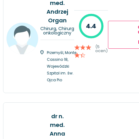
med.
Andrzej
Organ
4.4
Chirurg, Chirurg
onkologiczny
(5
ocen)
Przemyśl, Monte
Cassino 18,
Wojewódzki
Szpital im. św.
Ojca Pio
dr n.
med.
Anna