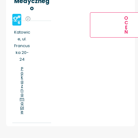
Medyczneg
o
#
O
C
6
E
Ń
Katowic
e, ul.
Francus
ka 20-
24
P
o
k
a
ż
n
a
m
a
pi
e