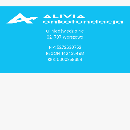
ul. Niedźwiedzia 4c
02-737 Warszawa
NIP: 5272630752
REGON: 142435498
KRS: 0000358654
Alivia Onkomapa
O projekcie
Lista placówek
Lista lekarzy
Programy lekowe
Klauzula informacyjna
Polityka prywatności