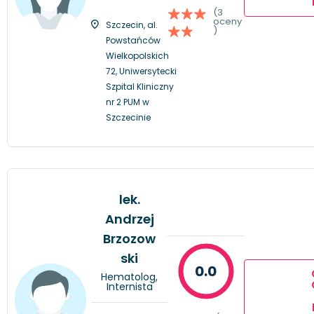
(3
oceny
Szczecin, al.
)
Powstańców
Wielkopolskich
72, Uniwersytecki
Szpital Kliniczny
nr 2 PUM w
Szczecinie
lek.
Andrzej
Brzozow
ski
0.0
Hematolog,
Internista