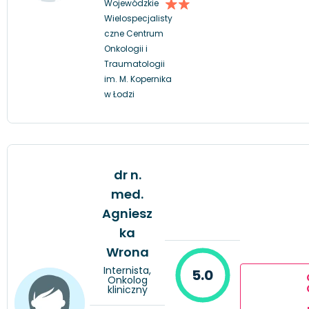
Wojewódzkie
Wielospecjalisty
czne Centrum
Onkologii i
Traumatologii
im. M. Kopernika
w Łodzi
dr n.
med.
Agniesz
ka
Wrona
Internista,
5.0
Onkolog
kliniczny