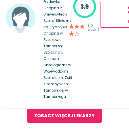
Fryderyka
3.9
Chopina 2,
Uniwersytecki
Szpital Kliniczny
(12
im. Fryderyka
ocen)
Chopina w
Rzeszowie
Tarnobrzeg,
Szpitalna 1,
Centrum
Onkologiczne w
Wojewódzkim
Szpitalu im. Zofii
z Zamoyskich
Tarnowskiej w
Tarnobrzegu
ZOBACZ WIĘCEJ LEKARZY