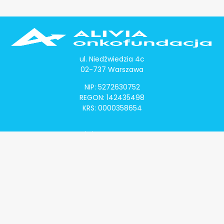
ul. Niedźwiedzia 4c
02-737 Warszawa
NIP: 5272630752
REGON: 142435498
KRS: 0000358654
Alivia Onkomapa
O projekcie
Lista placówek
Lista lekarzy
Programy lekowe
Klauzula informacyjna
Polityka prywatności