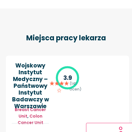
Miejsca pracy lekarza
Wojskowy
Instytut
3.9
Medyczny –
(141
Państwowy
ocen)
Instytut
Badawczy w
Warszawie
Breast Cancer
Unit
,
Colon
Cancer Unit
O