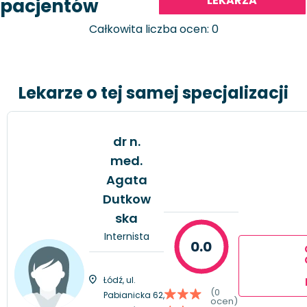
LEKARZA
pacjentów
Całkowita liczba ocen: 0
Lekarze o tej samej specjalizacji
dr n.
med.
Agata
Dutkow
ska
Internista
0.0
Łódź, ul.
(0
Pabianicka 62,
ocen)