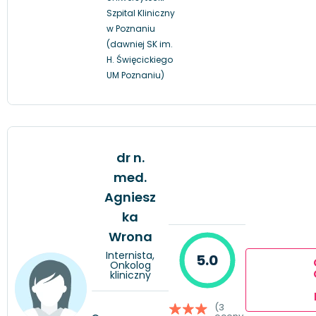
Szpital Kliniczny
w Poznaniu
(dawniej SK im.
H. Święcickiego
UM Poznaniu)
dr n.
med.
Agniesz
ka
Wrona
Internista,
5.0
Onkolog
kliniczny
(3