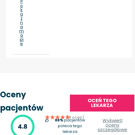
P
o
k
a
ż
n
a
m
a
pi
e
Oceny
OCEŃ TEGO
LEKARZA
pacjentów
(18 ocen)
88%
pacjentów
Wyświetl
oceny
4.8
poleca tego
szczegółowe
lekarza