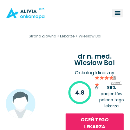
Strona główna
>
Lekarze
>
Wiesław Bal
dr n. med.
Wiesław Bal
Onkolog kliniczny
(18
ocen)
88%
4.8
pacjentów
poleca tego
lekarza
OCEŃ TEGO
LEKARZA