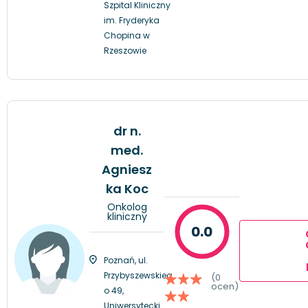
Szpital Kliniczny
im. Fryderyka
Chopina w
Rzeszowie
dr n.
med.
Agniesz
ka Koc
Onkolog
kliniczny
0.0
Poznań, ul.
Przybyszewskieg
(0
ocen)
o 49,
Uniwersytecki