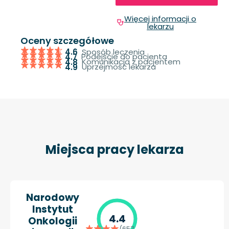
Więcej informacji o
lekarzu
Oceny szczegółowe
Sposób leczenia
4.6
Podejście do pacjenta
4.7
Komunikacja z pacjentem
4.8
Uprzejmość lekarza
4.9
Miejsca pracy lekarza
Narodowy
Instytut
4.4
Onkologii
(657