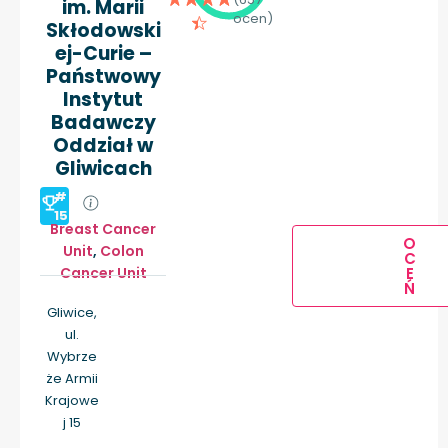
im. Marii
ocen)
Skłodowski
ej-Curie –
Państwowy
Instytut
Badawczy
Oddział w
Gliwicach
#
15
Breast Cancer
O
Unit
,
Colon
C
Cancer Unit
E
Ń
Gliwice,
ul.
Wybrze
że Armii
Krajowe
j 15