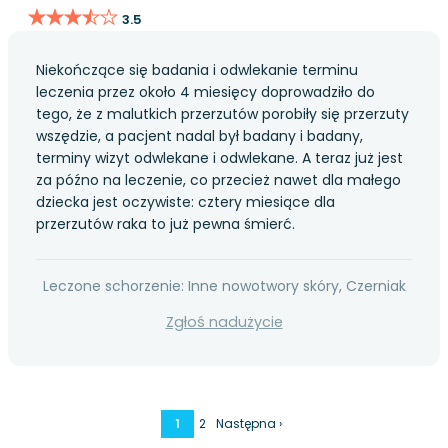
★★★★★
★★★★★
3.5
Niekończące się badania i odwlekanie terminu
leczenia przez około 4 miesięcy doprowadziło do
tego, że z malutkich przerzutów porobiły się przerzuty
wszędzie, a pacjent nadal był badany i badany,
terminy wizyt odwlekane i odwlekane. A teraz już jest
za późno na leczenie, co przecież nawet dla małego
dziecka jest oczywiste: cztery miesiące dla
przerzutów raka to już pewna śmierć.
Leczone schorzenie: Inne nowotwory skóry, Czerniak
Zgłoś nadużycie
1
2
Następna ›