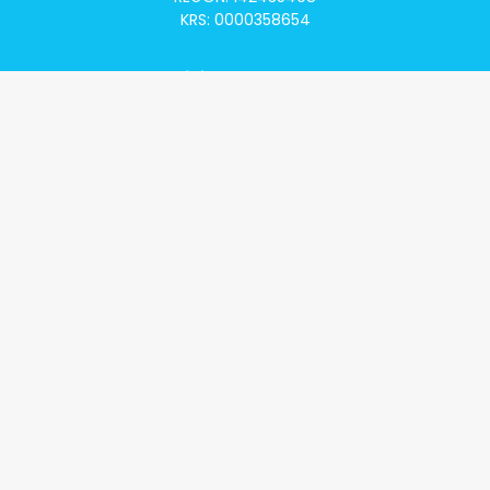
KRS: 0000358654
Alivia Onkomapa
O projekcie
Lista placówek
Lista lekarzy
Programy lekowe
Klauzula informacyjna
Polityka prywatności
Regulamin
Kontakt
Alivia Onkofundacja
Poznaj naszą misję
Przeczytaj aktualności
Zostań Podopiecznym