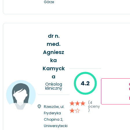
Górze
dr n.
med.
Agniesz
ka
Kamyck
a
4.2
Onkolog
kliniczny
(4
oceny
Rzeszów, ul.
)
Fryderyka
Chopina 2,
Uniwersytecki