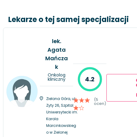
Lekarze o tej samej specjalizacji
lek.
Agata
Mańcza
k
Onkolog
4.2
kliniczny
Zielona Góra, ul.
(5
ocen)
Zyty 26, Szpital
Uniwersytecki im.
Karola
Marcinkowskieg
o w Zielonej