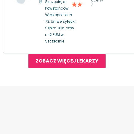
oceny
Szczecin, al.
)
Powstańców
Wielkopolskich
72, Uniwersytecki
Szpital Kliniczny
nr 2 PUM w
Szczecinie
ZOBACZ WIĘCEJ LEKARZY