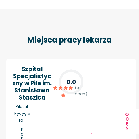
Miejsca pracy lekarza
Szpital
Specjalistyc
0.0
zny w Pile im.
(0
Stanisława
ocen)
Staszica
Piła, ul.
Rydygie
O
C
ra 1
E
Ń
P
o
k