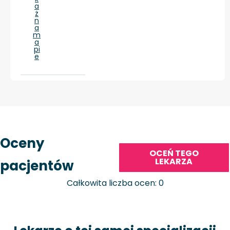
a
ż
n
a
m
a
pi
e
Oceny
OCEŃ TEGO
LEKARZA
pacjentów
Całkowita liczba ocen: 0