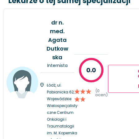
Lekarze o tej samej specjalizacji
dr n.
med.
Agata
Dutkow
ska
Internista
0.0
Łódź, ul.
(0
Pabianicka 62,
ocen)
Wojewódzkie
Wielospecjalisty
czne Centrum
Onkologii i
Traumatologii
im. M. Kopernika