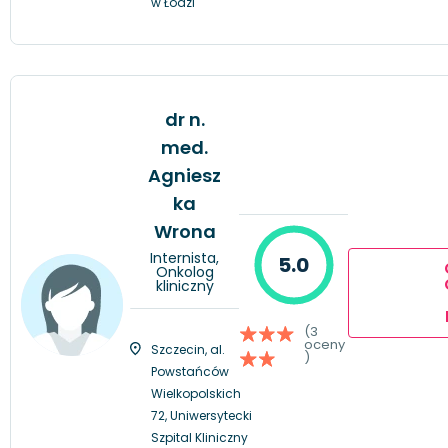
w Łodzi
dr n.
med.
Agniesz
ka
Wrona
Internista,
5.0
Onkolog
kliniczny
(3
oceny
Szczecin, al.
)
Powstańców
Wielkopolskich
72, Uniwersytecki
Szpital Kliniczny