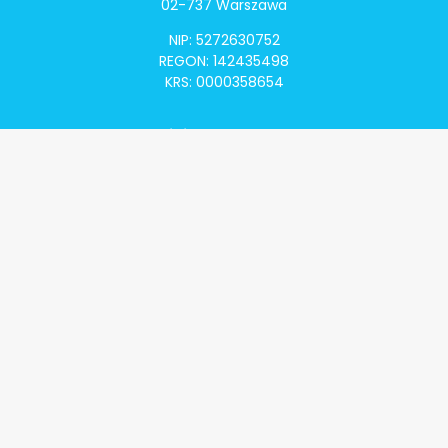
02-737 Warszawa
NIP: 5272630752
REGON: 142435498
KRS: 0000358654
Alivia Onkomapa
O projekcie
Lista placówek
Lista lekarzy
Programy lekowe
Klauzula informacyjna
Polityka prywatności
Regulamin
Kontakt
Alivia Onkofundacja