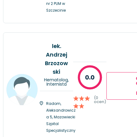
nr 2 PUM w
Szczecinie
lek.
Andrzej
Brzozow
ski
0.0
Hematolog,
Internista
(0
ocen)
Radom,
Aleksandrowicz
a 5, Mazowiecki
Szpital
Specjalistyczny