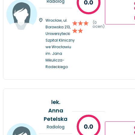
Radiolog
0.0
Wrocław, ul.
(0
ocen)
Borowska 213,
Uniwersytecki
Szpital Kliniczny
we Wrocławiu
im. Jana
Mikulicza-
Radeckiego
lek.
Anna
Petelska
0.0
Radiolog