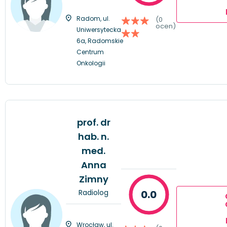
Radom, ul.
(0
ocen)
Uniwersytecka
6a, Radomskie
Centrum
Onkologii
prof. dr
hab. n.
med.
Anna
Zimny
Radiolog
0.0
Wrocław, ul.