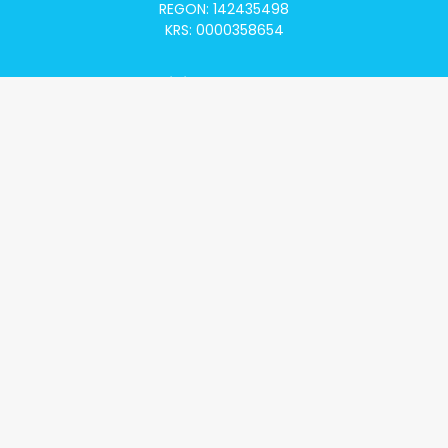
REGON: 142435498
KRS: 0000358654
Alivia Onkomapa
O projekcie
Lista placówek
Lista lekarzy
Programy lekowe
Klauzula informacyjna
Polityka prywatności
Regulamin
Kontakt
Alivia Onkofundacja
Poznaj naszą misję
Przeczytaj aktualności
Zostań Podopiecznym