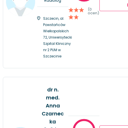
Radiolog
(0
ocen)
Szczecin, al.
Powstańców
Wielkopolskich
72, Uniwersytecki
Szpital Kliniczny
nr 2 PUM w
Szczecinie
dr n.
med.
Anna
Czarnec
ka