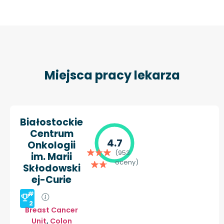
Miejsca pracy lekarza
Białostockie
Centrum
4.7
Onkologii
(953
im. Marii
oceny)
Skłodowski
ej-Curie
#
2
Breast Cancer
Unit
,
Colon