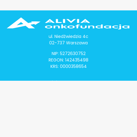
ul. Niedźwiedzia 4c
02-737 Warszawa
NIP: 5272630752
REGON: 142435498
KRS: 0000358654
Alivia Onkomapa
O projekcie
Lista placówek
Lista lekarzy
Programy lekowe
Klauzula informacyjna
Polityka prywatności