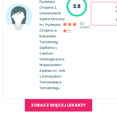
Fryderyka
3.9
Chopina 2,
Uniwersytecki
Szpital Kliniczny
(12
im. Fryderyka
ocen)
Chopina w
Rzeszowie
Tarnobrzeg,
Szpitalna 1,
Centrum
Onkologiczne w
Wojewódzkim
Szpitalu im. Zofii
z Zamoyskich
Tarnowskiej w
Tarnobrzegu
ZOBACZ WIĘCEJ LEKARZY