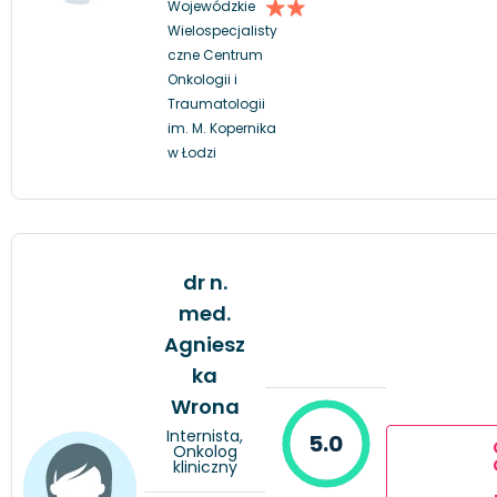
Wojewódzkie
Wielospecjalisty
czne Centrum
Onkologii i
Traumatologii
im. M. Kopernika
w Łodzi
dr n.
med.
Agniesz
ka
Wrona
Internista,
5.0
Onkolog
kliniczny