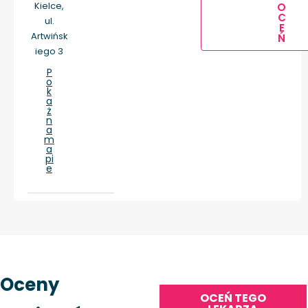
Kielce,
O
C
ul.
E
Artwińsk
Ń
iego 3
P
o
k
a
ż
n
a
m
a
pi
e
Oceny
OCEŃ TEGO