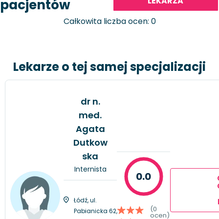
LEKARZA
pacjentów
Całkowita liczba ocen: 0
Lekarze o tej samej specjalizacji
dr n.
med.
Agata
Dutkow
ska
Internista
0.0
Łódź, ul.
(0
Pabianicka 62,
ocen)