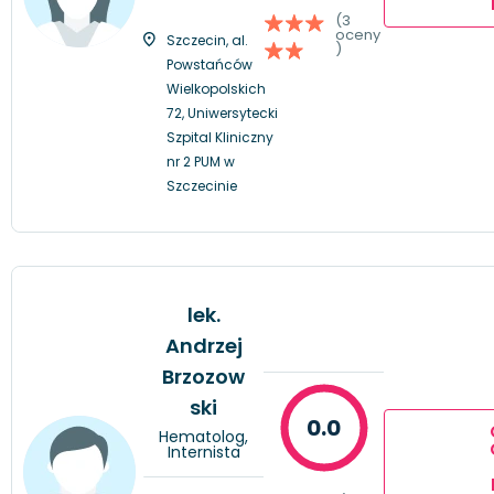
(3
oceny
Szczecin, al.
)
Powstańców
Wielkopolskich
72, Uniwersytecki
Szpital Kliniczny
nr 2 PUM w
Szczecinie
lek.
Andrzej
Brzozow
ski
0.0
Hematolog,
Internista