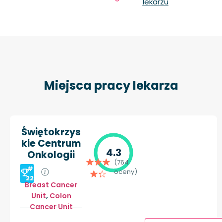
lekarzu
Miejsca pracy lekarza
Świętokrzys
kie Centrum
4.3
Onkologii
(764
#
oceny)
22
Breast Cancer
Unit
,
Colon
Cancer Unit