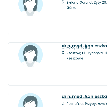
Zielona Góra, ul. Zyty 2
Górze
dr n. med. Agniesz
Onkolog kliniczny
Rzeszów, ul. Fryderyka C
Rzeszowie
dr n. med. Agnieszk
Onkolog kliniczny
Poznań, ul. Przybyszewsk