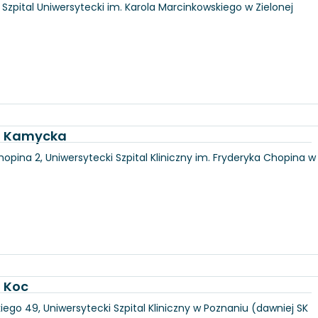
6, Szpital Uniwersytecki im. Karola Marcinkowskiego w Zielonej
ka Kamycka
hopina 2, Uniwersytecki Szpital Kliniczny im. Fryderyka Chopina w
a Koc
iego 49, Uniwersytecki Szpital Kliniczny w Poznaniu (dawniej SK