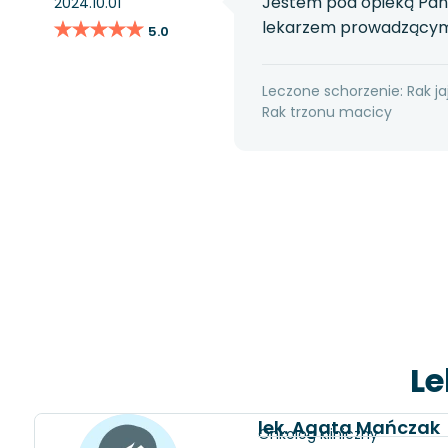
Jestem pod opieką Pani
2024.10.01
★★★★★
★★★★★
lekarzem prowadzącym
5.0
Leczone schorzenie: Rak ja
Rak trzonu macicy
Le
lek. Agata Mańczak
Onkolog kliniczny