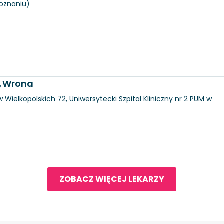
Poznaniu)
a Wrona
y
 Wielkopolskich 72, Uniwersytecki Szpital Kliniczny nr 2 PUM w
ZOBACZ WIĘCEJ LEKARZY