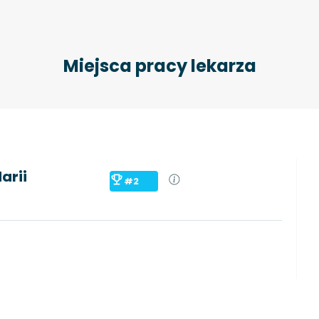
Miejsca pracy lekarza
arii
#2