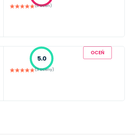
(0 ocen)
OCEŃ
5.0
(3 oceny)