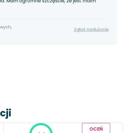
ba. Mam ogromne szczęście, że jest moim
owych,
Zgłoś nadużycie
cji
OCEŃ