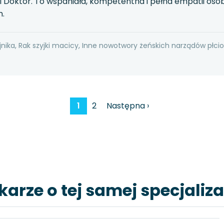
 Doktor. To wspaniała, kompetentna i pełna empatii oso
.
jnika, Rak szyjki macicy, Inne nowotwory żeńskich narządów płci
1
2
Następna ›
karze o tej samej specjaliza