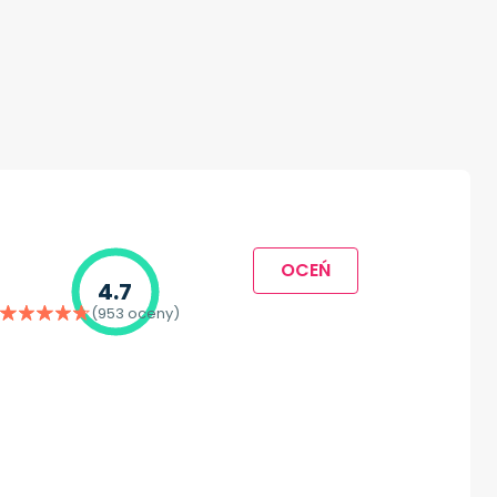
OCEŃ
4.7
(953 oceny)