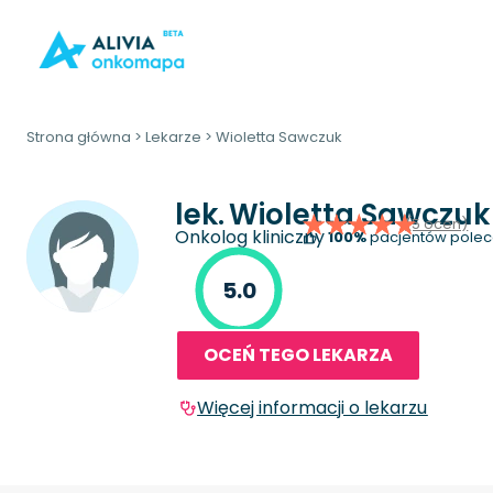
Strona główna
>
Lekarze
>
Wioletta Sawczuk
lek.
Wioletta Sawczuk
(5 ocen)
Onkolog kliniczny
100%
pacjentów polec
5.0
OCEŃ TEGO LEKARZA
Więcej informacji o lekarzu