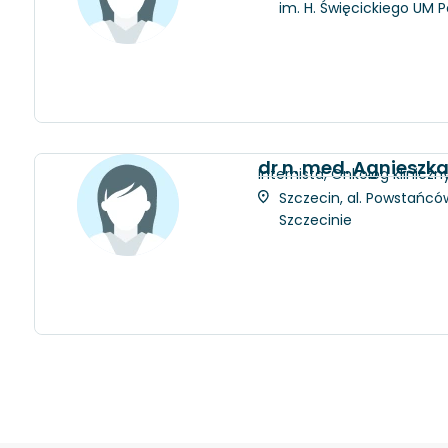
im. H. Święcickiego UM 
dr n. med. Agnieszk
Internista, Onkolog kliniczn
Szczecin, al. Powstańców
Szczecinie