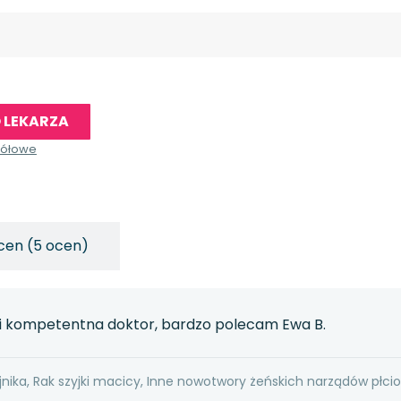
 LEKARZA
gółowe
cen (5 ocen)
 i kompetentna doktor, bardzo polecam Ewa B.
jnika, Rak szyjki macicy, Inne nowotwory żeńskich narządów płci