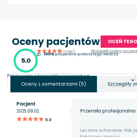
Oceny pacjentów
OCEŃ TEGO
Wyświetl oceny szcze
(5 ocen)
100%
pacjentów poleca tego lekarza
5.0
Pokaż oceny od pacjentów leczonych na:
Oceny z komentarzami (5)
Szczegóły o
Pacjent
Przemiła profesjonalna
2025.09.02
★★★★★
★★★★★
5.0
Leczone schorzenie: Rak ja
Rak trzonu macicy