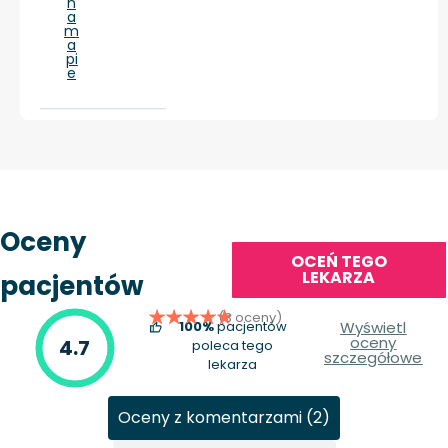
n
a
m
a
pi
e
Oceny
OCEŃ TEGO
LEKARZA
pacjentów
(3 oceny)
100%
pacjentów
Wyświetl
oceny
4.7
poleca tego
szczegółowe
lekarza
Oceny z komentarzami (2)