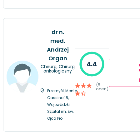
dr n.
med.
Andrzej
Organ
4.4
Chirurg, Chirurg
onkologiczny
(5
ocen)
Przemyśl, Monte
Cassino 18,
Wojewódzki
Szpital im. św.
Ojca Pio