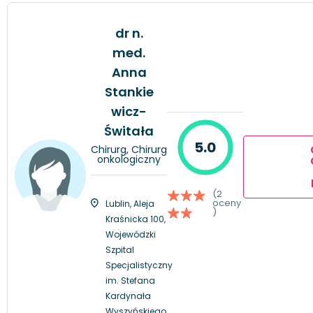
dr n.
med.
Anna
Stankie
wicz-
Świtała
5.0
Chirurg, Chirurg
onkologiczny
(2
oceny
Lublin, Aleja
)
Kraśnicka 100,
Wojewódzki
Szpital
Specjalistyczny
im. Stefana
Kardynała
Wyszyńskiego