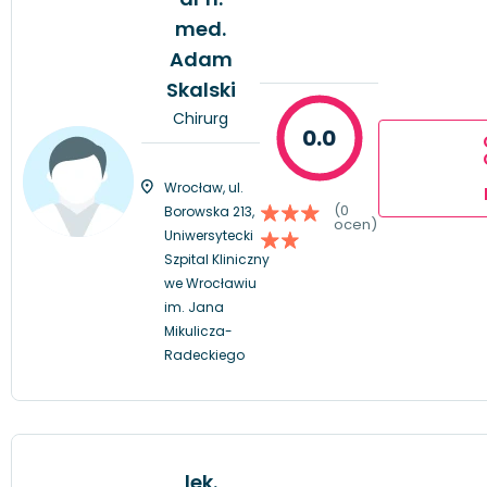
med.
Adam
Skalski
Chirurg
0.0
Wrocław, ul.
(0
Borowska 213,
ocen)
Uniwersytecki
Szpital Kliniczny
we Wrocławiu
im. Jana
Mikulicza-
Radeckiego
lek.