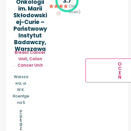
3.7
Onkologii
(1101
im. Marii
ocen)
Skłodowski
ej-Curie –
Państwowy
Instytut
Badawczy,
Warszawa
Breast Cancer
Unit
,
Colon
O
Cancer Unit
C
E
Warsza
Ń
wa, ul.
W.K.
Roentge
na 5
P
o
k
a
ż