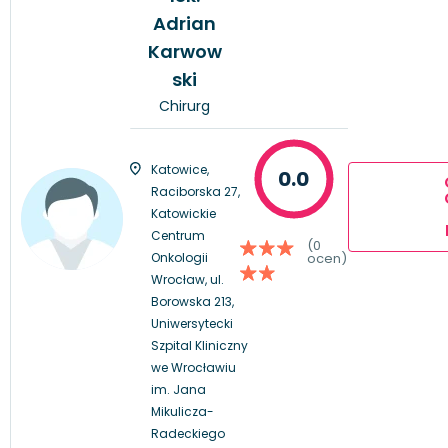
Adrian
Karwow
ski
Chirurg
Katowice,
0.0
Raciborska 27,
Katowickie
Centrum
(0
Onkologii
ocen)
Wrocław, ul.
Borowska 213,
Uniwersytecki
Szpital Kliniczny
we Wrocławiu
im. Jana
Mikulicza-
Radeckiego