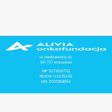
ul. Niedźwiedzia 4c
02-737 Warszawa
NIP: 5272630752
REGON: 142435498
KRS: 0000358654
Alivia Onkomapa
O projekcie