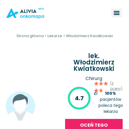
Strona główna
>
Lekarze
>
Włodzimierz Kwiatkowski
lek.
Włodzimierz
Kwiatkowski
Chirurg
(3
oceny)
100%
4.7
pacjentów
poleca tego
lekarza
OCEŃ TEGO