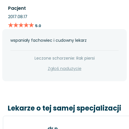
Pacjent
2017.08.17
★★★★★
★★★★★
5.0
wspaniały fachowiec i cudowny lekarz
Leczone schorzenie: Rak piersi
Zgłoś nadużycie
Lekarze o tej samej specjalizacji
dr n.