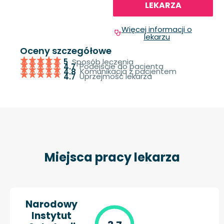
LEKARZA
Więcej informacji o
lekarzu
Oceny szczegółowe
Sposób leczenia
5
Podejście do pacjenta
4.7
Komunikacja z pacjentem
4.8
Uprzejmość lekarza
4.7
Miejsca pracy lekarza
Narodowy
Instytut