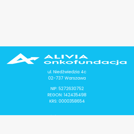
ul. Niedźwiedzia 4c
02-737 Warszawa
NIP: 5272630752
REGON: 142435498
KRS: 0000358654
Alivia Onkomapa
O projekcie