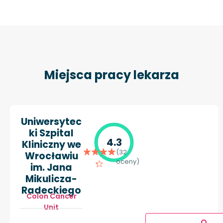
Miejsca pracy lekarza
Uniwersytec
ki Szpital
4.3
Kliniczny we
(32
Wrocławiu
oceny)
im. Jana
Mikulicza-
Radeckiego
Colon Cancer
Unit
O