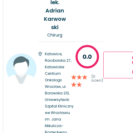
lek.
Adrian
Karwow
ski
Chirurg
Katowice,
0.0
Raciborska 27,
Katowickie
Centrum
(0
Onkologii
ocen)
Wrocław, ul.
Borowska 213,
Uniwersytecki
Szpital Kliniczny
we Wrocławiu
im. Jana
Mikulicza-
Radeckiego