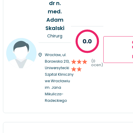
dr n.
med.
Adam
Skalski
Chirurg
0.0
Wrocław, ul.
(0
Borowska 213,
ocen)
Uniwersytecki
Szpital Kliniczny
we Wrocławiu
im. Jana
Mikulicza-
Radeckiego