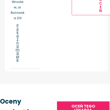
Wrocła
C
E
w, ul.
Ń
Borowsk
a 213
P
o
k
a
ż
n
a
m
a
pi
e
Oceny
OCEŃ TEGO