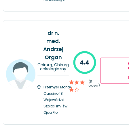
dr n.
med.
Andrzej
Organ
4.4
Chirurg, Chirurg
onkologiczny
(5
ocen)
Przemyśl, Monte
Cassino 18,
Wojewódzki
Szpital im. św.
Ojca Pio