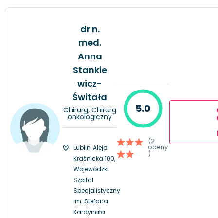
dr n.
med.
Anna
Stankie
wicz-
Świtała
5.0
Chirurg, Chirurg
onkologiczny
(2
oceny
Lublin, Aleja
)
Kraśnicka 100,
Wojewódzki
Szpital
Specjalistyczny
im. Stefana
Kardynała