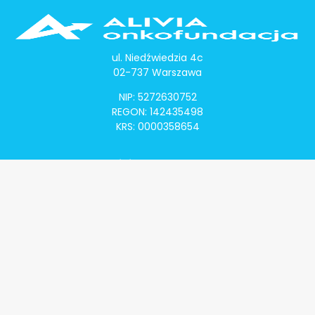
ul. Niedźwiedzia 4c
02-737 Warszawa
NIP: 5272630752
REGON: 142435498
KRS: 0000358654
Alivia Onkomapa
O projekcie
Lista placówek
Lista lekarzy
Programy lekowe
Klauzula informacyjna
Polityka prywatności
Regulamin