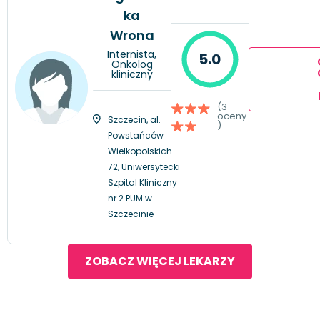
ka
Wrona
Internista,
5.0
Onkolog
kliniczny
(3
oceny
Szczecin, al.
)
Powstańców
Wielkopolskich
72, Uniwersytecki
Szpital Kliniczny
nr 2 PUM w
Szczecinie
ZOBACZ WIĘCEJ LEKARZY