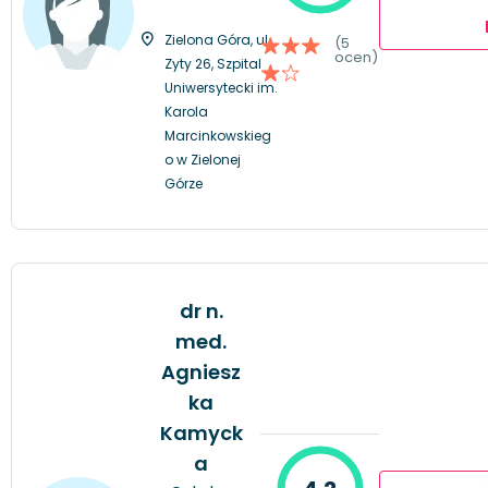
Zielona Góra, ul.
(5
ocen)
Zyty 26, Szpital
Uniwersytecki im.
Karola
Marcinkowskieg
o w Zielonej
Górze
dr n.
med.
Agniesz
ka
Kamyck
a