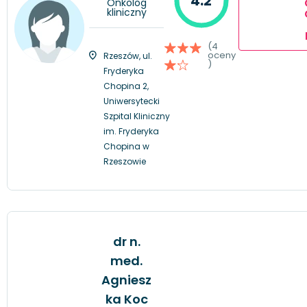
4.2
Onkolog
kliniczny
(4
oceny
Rzeszów, ul.
)
Fryderyka
Chopina 2,
Uniwersytecki
Szpital Kliniczny
im. Fryderyka
Chopina w
Rzeszowie
dr n.
med.
Agniesz
ka Koc