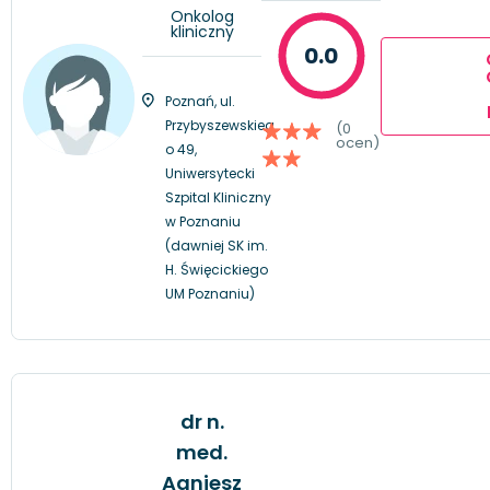
Onkolog
kliniczny
0.0
Poznań, ul.
Przybyszewskieg
(0
ocen)
o 49,
Uniwersytecki
Szpital Kliniczny
w Poznaniu
(dawniej SK im.
H. Święcickiego
UM Poznaniu)
dr n.
med.
Agniesz