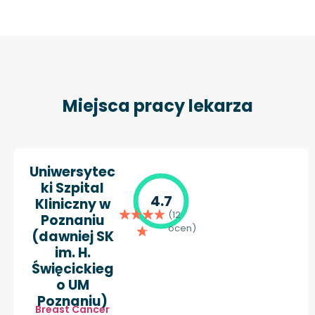
Miejsca pracy lekarza
Uniwersytec
ki Szpital
4.7
Kliniczny w
(12
Poznaniu
ocen)
(dawniej SK
im. H.
Święcickieg
o UM
Poznaniu)
Breast Cancer