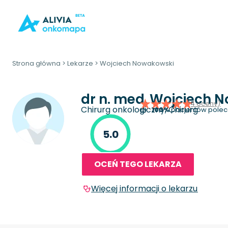
Strona główna
>
Lekarze
>
Wojciech Nowakowski
dr n. med.
Wojciech 
(4 oceny)
Chirurg onkologiczny, Chirurg
100%
pacjentów polec
5.0
OCEŃ TEGO LEKARZA
Więcej informacji o lekarzu