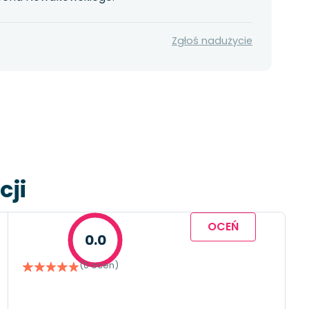
Zgłoś nadużycie
cji
OCEŃ
0.0
(0 ocen)