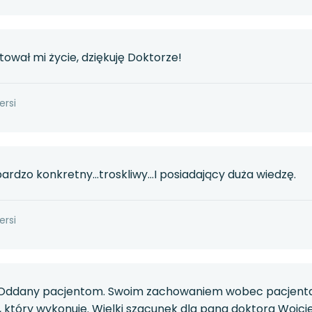
ował mi życie, dziękuję Doktorze!
ersi
rdzo konkretny...troskliwy...I posiadający duża wiedzę.
ersi
. Oddany pacjentom. Swoim zachowaniem wobec pacjenta 
który wykonuje. Wielki szacunek dla pana doktora Wojc