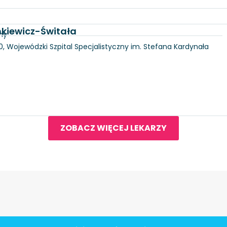
nkiewicz-Świtała
ny
100, Wojewódzki Szpital Specjalistyczny im. Stefana Kardynała
ZOBACZ WIĘCEJ LEKARZY