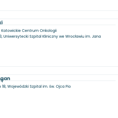
ki
, Katowickie Centrum Onkologii
3, Uniwersytecki Szpital Kliniczny we Wrocławiu im. Jana
Organ
ny
18, Wojewódzki Szpital im. św. Ojca Pio