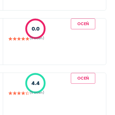
OCEŃ
0.0
(0 ocen)
OCEŃ
4.4
(5 ocen)