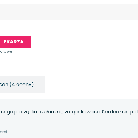
 LEKARZA
gółowe
cen (4 oceny)
samego początku czułam się zaopiekowana. Serdecznie p
ersi