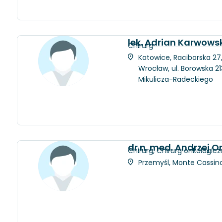
lek. Adrian Karwows
Chirurg
Katowice, Raciborska 27
Wrocław, ul. Borowska 21
Mikulicza-Radeckiego
dr n. med. Andrzej 
Chirurg, Chirurg onkologicz
Przemyśl, Monte Cassino 