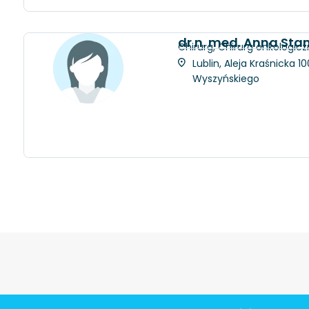
dr n. med. Anna Sta
Chirurg, Chirurg onkologicz
Lublin, Aleja Kraśnicka 
Wyszyńskiego