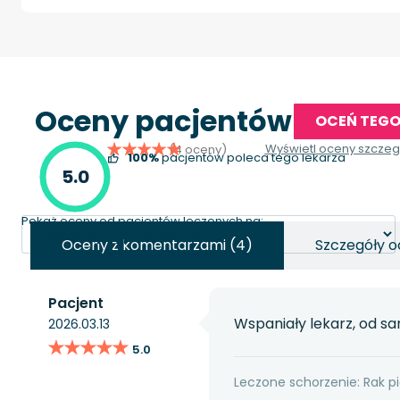
Oceny pacjentów
OCEŃ TEGO
Wyświetl oceny szcze
(4 oceny)
100%
pacjentów poleca tego lekarza
5.0
Pokaż oceny od pacjentów leczonych na:
Oceny z komentarzami (4)
Szczegóły o
Pacjent
Wspaniały lekarz, od 
2026.03.13
★★★★★
★★★★★
5.0
Leczone schorzenie: Rak pi