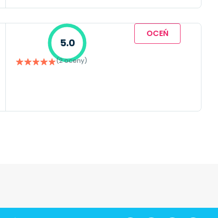
OCEŃ
5.0
(2 oceny)