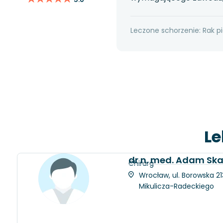
Leczone schorzenie: Rak pi
Le
dr n. med. Adam Ska
Chirurg
Wrocław, ul. Borowska 21
Mikulicza-Radeckiego