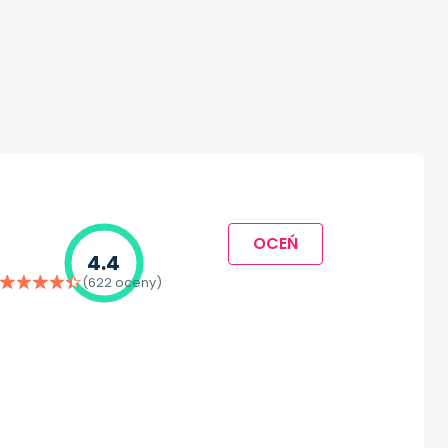
OCEŃ
4.4
(622 oceny)