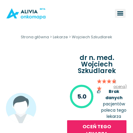
Strona główna
>
Lekarze
>
Wojciech Szkudlarek
dr n. med.
Wojciech
Szkudlarek
(1
ocena)
Brak
5.0
danych
pacjentów
poleca tego
lekarza
OCEŃ TEGO