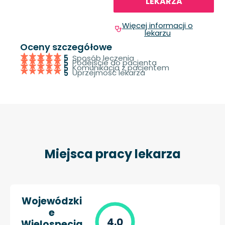
LEKARZA
Więcej informacji o
lekarzu
Oceny szczegółowe
Sposób leczenia
5
Podejście do pacjenta
5
Komunikacja z pacjentem
5
Uprzejmość lekarza
5
Miejsca pracy lekarza
Wojewódzki
e
4.0
Wielospecja