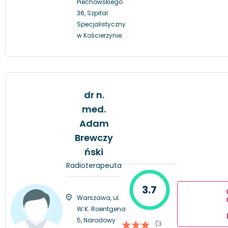
Piechowskiego
36, Szpital
Specjalistyczny
w Kościerzynie
dr n.
med.
Adam
Brewczy
ński
Radioterapeuta
3.7
Warszawa, ul.
W.K. Roentgena
5, Narodowy
(3