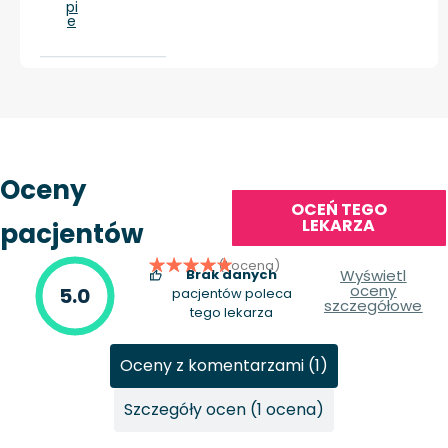
pi
e
Oceny
OCEŃ TEGO
LEKARZA
pacjentów
(1 ocena)
Brak danych
Wyświetl
oceny
5.0
pacjentów poleca
szczegółowe
tego lekarza
Oceny z komentarzami (1)
Szczegóły ocen (1 ocena)