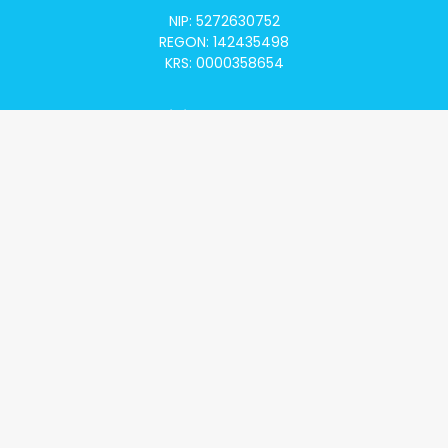
NIP: 5272630752
REGON: 142435498
KRS: 0000358654
Alivia Onkomapa
O projekcie
Lista placówek
Lista lekarzy
Programy lekowe
Klauzula informacyjna
Polityka prywatności
Regulamin
Kontakt
Alivia Onkofundacja
Poznaj naszą misję