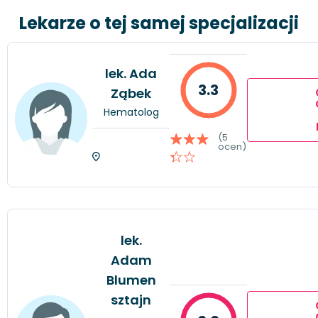
Lekarze o tej samej specjalizacji
lek. Ada
3.3
Ząbek
Hematolog
(5
ocen)
lek.
Adam
Blumen
sztajn