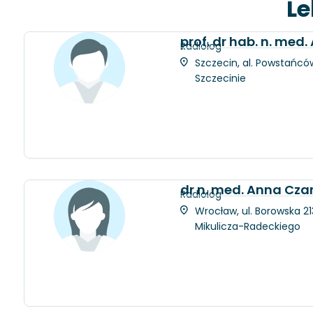
Le
prof. dr hab. n. med
Radiolog
Szczecin, al. Powstańców
Szczecinie
dr n. med. Anna Cza
Radiolog
Wrocław, ul. Borowska 21
Mikulicza-Radeckiego