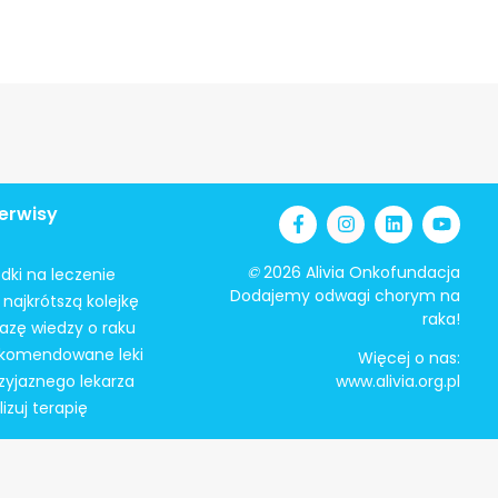
erwisy
©
2026 Alivia Onkofundacja
odki na leczenie
Dodajemy odwagi chorym na
najkrótszą kolejkę
raka!
azę wiedzy o raku
ekomendowane leki
Więcej o nas:
zyjaznego lekarza
www.alivia.org.pl
izuj terapię