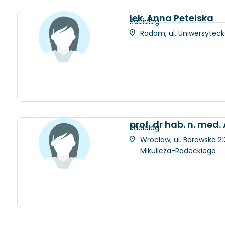
lek. Anna Petelska
Radiolog
Radom, ul. Uniwersytec
prof. dr hab. n. med
Radiolog
Wrocław, ul. Borowska 21
Mikulicza-Radeckiego