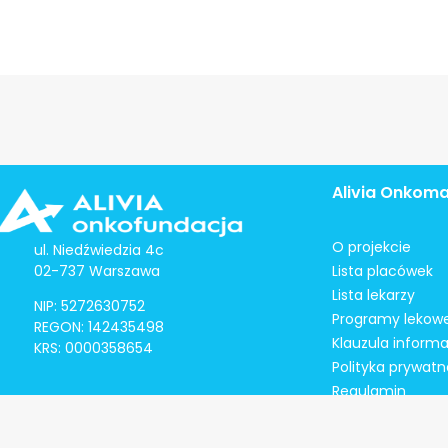
Alivia Onkom
O projekcie
ul. Niedźwiedzia 4c
02-737 Warszawa
Lista placówek
Lista lekarzy
NIP: 5272630752
Programy lekow
REGON: 142435498
Klauzula inform
KRS: 0000358654
Polityka prywatn
Regulamin
Kontakt