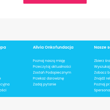
apa
Alivia Onkofundacja
Nasze s
Poznaj naszą misję
Zbierz śr
Przeczytaj aktualności
Wyszukaj 
Zostań Podopiecznym
Zobacz b
e
Przekaż darowiznę
Znajdź r
acyjna
Zadaj pytanie
Poznaj pr
ości
Spersonal