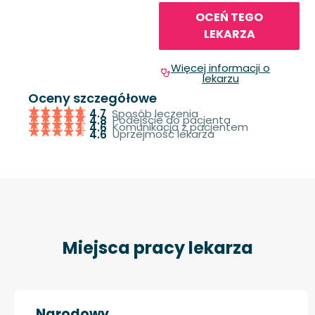
OCEŃ TEGO
LEKARZA
Więcej informacji o
lekarzu
Oceny szczegółowe
Sposób leczenia
4.7
Podejście do pacjenta
4.8
Komunikacja z pacjentem
4.6
Uprzejmość lekarza
4.6
Miejsca pracy lekarza
Narodowy