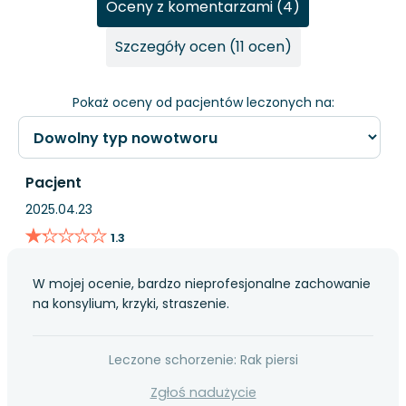
Oceny z komentarzami (4)
Szczegóły ocen (11 ocen)
Pokaż oceny od pacjentów leczonych na:
Pacjent
2025.04.23
★★★★★
★★★★★
1.3
W mojej ocenie, bardzo nieprofesjonalne zachowanie
na konsylium, krzyki, straszenie.
Leczone schorzenie: Rak piersi
Zgłoś nadużycie