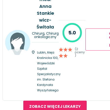
Anna
Stankie
wicz-
Świtała
5.0
Chirurg, Chirurg
onkologiczny
(2
oceny
Lublin, Aleja
)
Kraśnicka 100,
Wojewódzki
Szpital
Specjalistyczny
im. Stefana
Kardynała
Wyszyńskiego
ZOBACZ WIĘCEJ LEKARZY