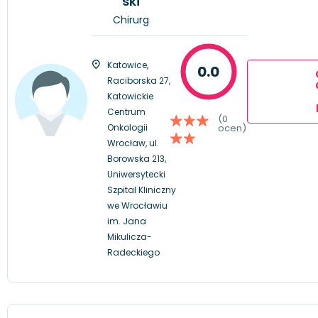
ski
Chirurg
Katowice,
0.0
Raciborska 27,
Katowickie
Centrum
(0
Onkologii
ocen)
Wrocław, ul.
Borowska 213,
Uniwersytecki
Szpital Kliniczny
we Wrocławiu
im. Jana
Mikulicza-
Radeckiego