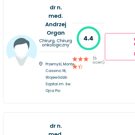
dr n.
med.
Andrzej
Organ
4.4
Chirurg, Chirurg
onkologiczny
(5
ocen)
Przemyśl, Monte
Cassino 18,
Wojewódzki
Szpital im. św.
Ojca Pio
dr n.
med.