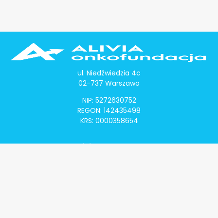
ul. Niedźwiedzia 4c
02-737 Warszawa
NIP: 5272630752
REGON: 142435498
KRS: 0000358654
Alivia Onkomapa
O projekcie
Lista placówek
Lista lekarzy
Programy lekowe