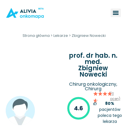
Strona główna
>
Lekarze
>
Zbigniew Nowecki
prof. dr hab. n.
med.
Zbigniew
Nowecki
Chirurg onkologiczny,
Chirurg
(11
ocen)
80%
4.6
pacjentów
poleca tego
lekarza