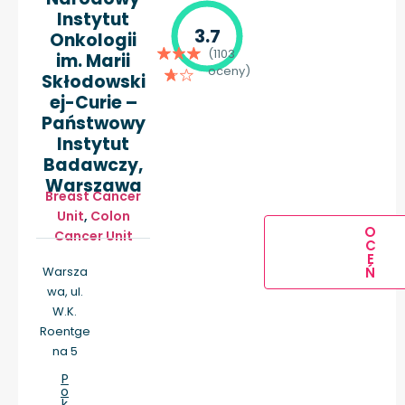
Instytut
3.7
Onkologii
(1103
im. Marii
oceny)
Skłodowski
ej-Curie –
Państwowy
Instytut
Badawczy,
Warszawa
Breast Cancer
Unit
,
Colon
O
Cancer Unit
C
E
Warsza
Ń
wa, ul.
W.K.
Roentge
na 5
P
o
k