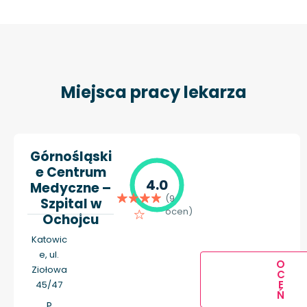
Miejsca pracy lekarza
Górnośląski
e Centrum
4.0
Medyczne –
(9
Szpital w
ocen)
Ochojcu
Katowic
e, ul.
O
Ziołowa
C
E
45/47
Ń
P