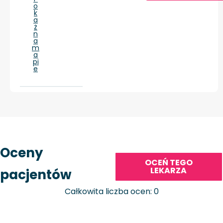
o
k
a
ż
n
a
m
a
pi
e
Oceny
OCEŃ TEGO
LEKARZA
pacjentów
Całkowita liczba ocen: 0