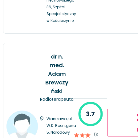
Piechowskiego
36, Szpital
Specjalistyczny
w Kościerzynie
dr n.
med.
Adam
Brewczy
ński
Radioterapeuta
3.7
Warszawa, ul.
W.K. Roentgena
5, Narodowy
(3