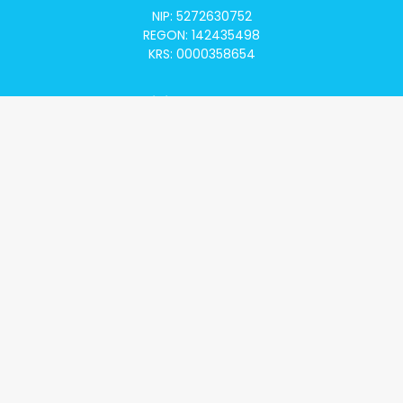
NIP: 5272630752
REGON: 142435498
KRS: 0000358654
Alivia Onkomapa
O projekcie
Lista placówek
Lista lekarzy
Programy lekowe
Klauzula informacyjna
Polityka prywatności
Regulamin
Kontakt
Alivia Onkofundacja
Poznaj naszą misję