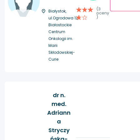
(3
Białystok,
oceny
)
ul.Ogrodowa 12,
Białostockie
Centrum
Onkologii im.
Marii
Skłodowskiej-
Curie
dr n.
med.
Adriann
a
Stryczy
ńska-