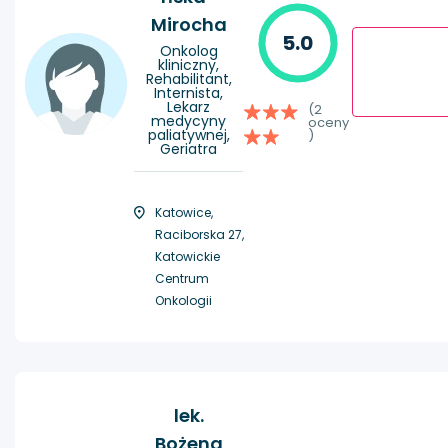
Mirocha
5.0
Onkolog
kliniczny,
Rehabilitant,
Internista,
Lekarz
(2
medycyny
oceny
paliatywnej,
)
Geriatra
Katowice,
Raciborska 27,
Katowickie
Centrum
Onkologii
lek.
Bożena