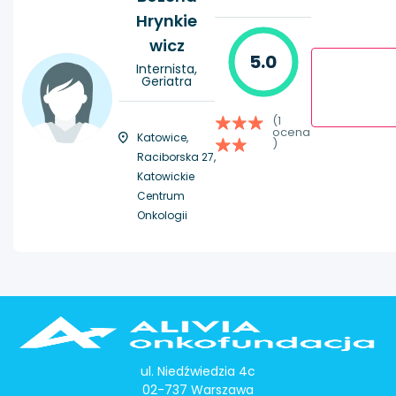
Hrynkie
wicz
5.0
Internista,
Geriatra
(1
ocena
Katowice,
)
Raciborska 27,
Katowickie
Centrum
Onkologii
ul. Niedźwiedzia 4c
02-737 Warszawa