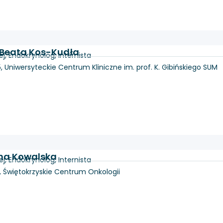
. Beata Kos-Kudła
, Endokrynolog, Internista
, Uniwersyteckie Centrum Kliniczne im. prof. K. Gibińskiego SUM
ona Kowalska
, Endokrynolog, Internista
 3, Świętokrzyskie Centrum Onkologii