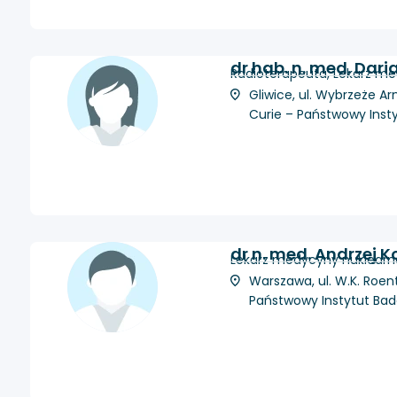
dr hab. n. med. Dar
Radioterapeuta, Lekarz me
Gliwice, ul. Wybrzeże Ar
Curie – Państwowy Inst
dr n. med. Andrzej 
Lekarz medycyny nuklearnej
Warszawa, ul. W.K. Roen
Państwowy Instytut Ba