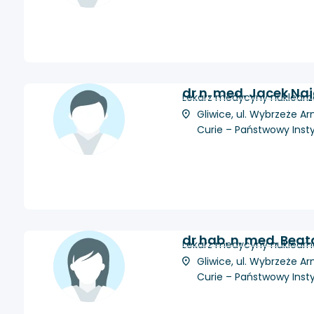
dr n. med. Jacek Na
Lekarz medycyny nuklearne
Gliwice, ul. Wybrzeże Ar
Curie – Państwowy Inst
dr hab. n. med. Bea
Lekarz medycyny nuklearnej
Gliwice, ul. Wybrzeże Ar
Curie – Państwowy Inst