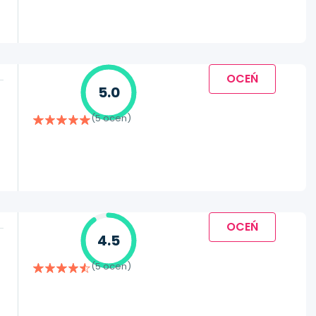
OCEŃ
5.0
(5 ocen)
OCEŃ
4.5
(5 ocen)