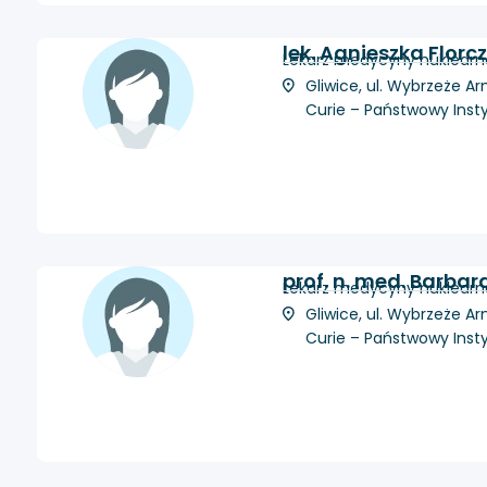
lek. Agnieszka Florc
Lekarz medycyny nuklearnej
Gliwice, ul. Wybrzeże Ar
Curie – Państwowy Inst
prof. n. med. Barbar
Lekarz medycyny nuklearne
Gliwice, ul. Wybrzeże Ar
Curie – Państwowy Inst