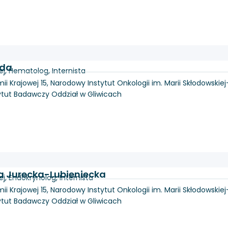
jda
j, Hematolog, Internista
mii Krajowej 15, Narodowy Instytut Onkologii im. Marii Skłodowskiej
ytut Badawczy Oddział w Gliwicach
ta Jurecka-Lubieniecka
, Endokrynolog, Internista
mii Krajowej 15, Narodowy Instytut Onkologii im. Marii Skłodowskiej
ytut Badawczy Oddział w Gliwicach