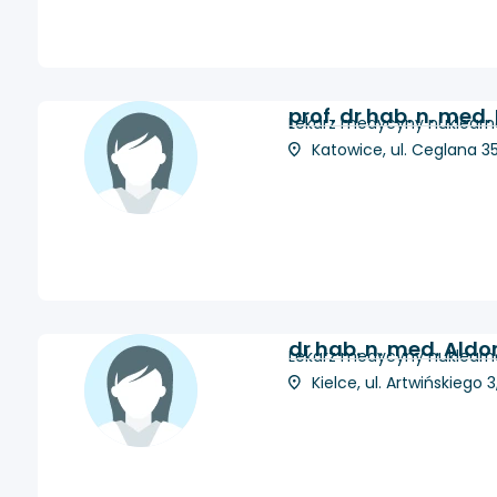
prof. dr hab. n. med
Lekarz medycyny nuklearnej
Katowice, ul. Ceglana 35
dr hab. n. med. Ald
Lekarz medycyny nuklearnej
Kielce, ul. Artwińskiego