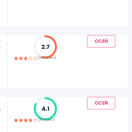
OCEŃ
2.7
-
(10 ocen)
OCEŃ
4.1
-
(6 ocen)