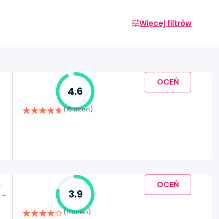
Więcej filtrów
OCEŃ
4.6
(16 ocen)
OCEŃ
3.9
 –
(11 ocen)