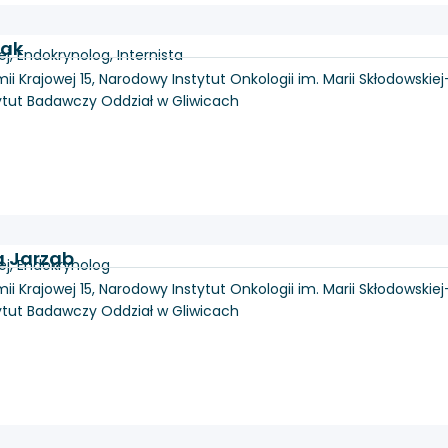
zak
, Endokrynolog, Internista
mii Krajowej 15, Narodowy Instytut Onkologii im. Marii Skłodowskiej
ytut Badawczy Oddział w Gliwicach
a Jarząb
j, Endokrynolog
mii Krajowej 15, Narodowy Instytut Onkologii im. Marii Skłodowskiej
ytut Badawczy Oddział w Gliwicach