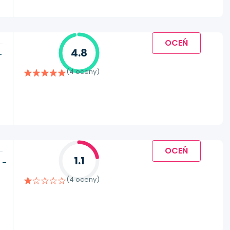
OCEŃ
4.8
-
(4 oceny)
OCEŃ
1.1
 –
(4 oceny)