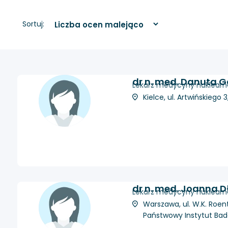
Sortuj:
dr n. med. Danuta G
Lekarz medycyny nuklearnej
Kielce, ul. Artwińskiego
dr n. med. Joanna 
Lekarz medycyny nuklearnej
Warszawa, ul. W.K. Roen
Państwowy Instytut Ba