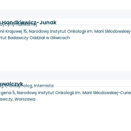
ia Handkiewicz-Junak
dycyny nuklearnej
mii Krajowej 15, Narodowy Instytut Onkologii im. Marii Skłodowskiej
ytut Badawczy Oddział w Gliwicach
Kowalczyk
, Endokrynolog, Internista
tgena 5, Narodowy Instytut Onkologii im. Marii Skłodowskiej-Curie
dawczy, Warszawa