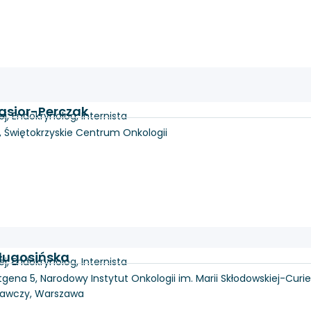
ąsior-Perczak
, Endokrynolog, Internista
 3, Świętokrzyskie Centrum Onkologii
Długosińska
, Endokrynolog, Internista
tgena 5, Narodowy Instytut Onkologii im. Marii Skłodowskiej-Curie
dawczy, Warszawa