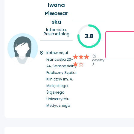
Iwona
Piwowar
ska
Internista,
Reumatolog
3.8
Katowice, ul.
(2
Francuska 20-
oceny
)
24, Samodzielny
Publiczny Szpital
Kliniczny im. A.
Mielęckiego
Śląskiego
Uniwersytetu
Medycznego