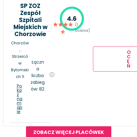
SP ZOZ
Zespół
4.6
Szpitali
(1
Miejskich w
ocena)
Chorzowie
Chorzów
,
O
Strzelcó
C
E
Łączn
w
Ń
a
Bytomski
liczba
ch 11
zabieg
Po
ów: 82
ka
ż
na
m
ap
ie
ZOBACZ WIĘCEJ PLACÓWEK