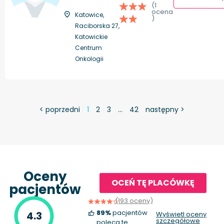
(1
ocena
Katowice,
)
Raciborska 27,
Katowickie
Centrum
Onkologii
< poprzedni
1
2
3
…
42
następny >
Oceny
OCEŃ TĘ PLACÓWKĘ
pacjentów
(193 oceny)
89%
pacjentów
4.3
Wyświetl oceny
szczegółowe
poleca tę