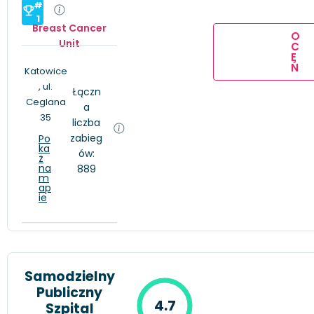
#
1
Breast Cancer
O
Unit
C
E
Ń
Katowice
, ul.
Łączn
Ceglana
a
35
liczba
zabieg
Po
ka
ów:
ż
na
889
m
ap
ie
Samodzielny
Publiczny
4.7
Szpital