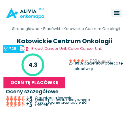
Strona główna
>
Placówki
>
Katowickie Centrum Onkologii
Katowickie Centrum Onkologii
#25
Breast Cancer Unit
,
Colon Cancer Unit
(193 oceny)
89%
pacjentów poleca tę
4.3
placówkę
OCEŃ TĘ PLACÓWKĘ
Oceny szczegółowe
4.5
Organizacja leczenia
Opieka personelu medycznego
4.4
Przestrzeganie praw pacjenta
4.5
Komfort
4.2