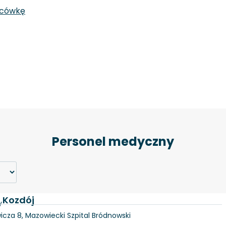
acówkę
Personel medyczny
j Kozdój
y
icza 8, Mazowiecki Szpital Bródnowski