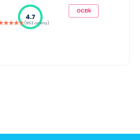
OCEŃ
4.7
(953 oceny)