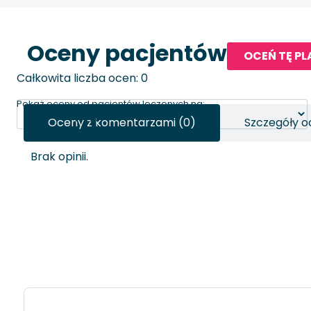
Oceny pacjentów
OCEŃ TĘ P
Całkowita liczba ocen: 0
Pokaż oceny od pacjentów leczonych na:
Oceny z komentarzami (0)
Szczegóły o
Brak opinii.