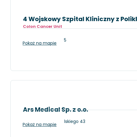
4 Wojskowy Szpital Kliniczny z Poli
Colon Cancer Unit
Wrocław, Weigla 5
Pokaż na mapie
Ars Medical Sp. z o.o.
Piła, Al. Wojska Polskiego 43
Pokaż na mapie