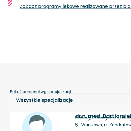
Więcej informacji o placówce
Zobacz specjalizacje oraz liczby zabiegów
Zobacz programy lekowe realizowane przez pl
Pokaż personel wg specjalizacji
dr n. med. Bartłomie
Chirurg, Chirurg naczyniow
Warszawa, ul. Kondratow