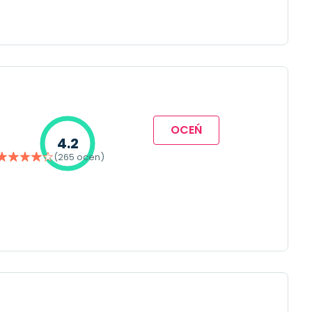
OCEŃ
4.2
(265 ocen)