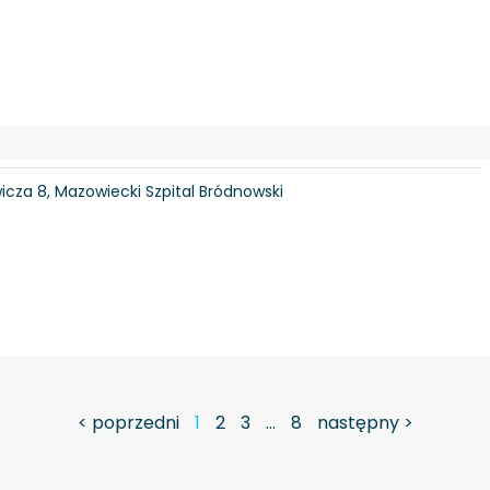
icza 8, Mazowiecki Szpital Bródnowski
< poprzedni
1
2
3
…
8
następny >