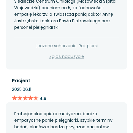
Siedleckie Centrum Onkologii (Mazowiecki Szpital
Wojewódzki) oceniam na 5, za fachowość i
empatię lekarzy, a zwłaszcza panią doktor Annę
Jastrzębską i doktora Pawła Piotrowskiego oraz
personel pielęgniarski.
Leczone schorzenie: Rak piersi
Zgłoś nadużycie
Pacjent
2025.06.11
★★★★★
★★★★★
4.6
Profesjonalna opieka medyczna, bardzo
empatyczne panie pielęgniarki, szybkie terminy
badań, placówka bardzo przyjazna pacjentowi.