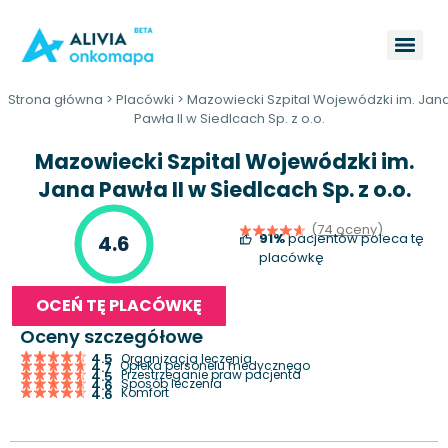
Strona główna
>
Placówki
>
Mazowiecki Szpital Wojewódzki im. Jan
Pawła II w Siedlcach Sp. z o.o.
Mazowiecki Szpital Wojewódzki im.
Jana Pawła II w Siedlcach Sp. z o.o.
(74 oceny)
91%
pacjentów poleca tę
4.6
placówkę
OCEŃ TĘ PLACÓWKĘ
Oceny szczegółowe
4.5
Organizacja leczenia
Opieka personelu medycznego
4.7
Przestrzeganie praw pacjenta
4.5
Sposób leczenia
4.6
Komfort
4.6