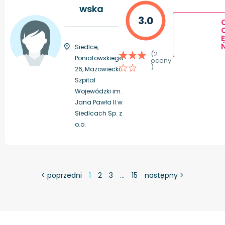
wska
3.0
E
Siedlce,
(2
Poniatowskiego
oceny
)
26, Mazowiecki
Szpital
Wojewódzki im.
Jana Pawła II w
Siedlcach Sp. z
o.o.
< poprzedni
1
2
3
…
15
następny >