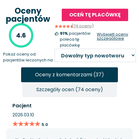
Oceny
OCEŃ TĘ PLACÓWKĘ
pacjentów
(74 oceny)
91%
pacjentów
4.6
Wyświetl oceny
szczegółowe
poleca tę
placówkę
Pokaż oceny od
pacjentów leczonych na:
Oceny z komentarzami (37)
Szczegóły ocen (74 oceny)
Pacjent
2026.03.10
★★★★★
★★★★★
5.0