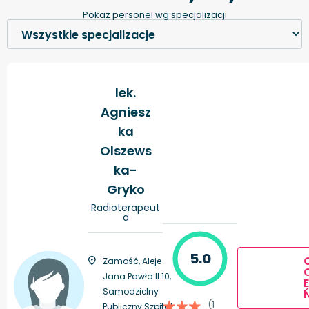
Pokaż personel wg specjalizacji
lek.
Agniesz
ka
Olszews
ka-
Gryko
Radioterapeut
a
5.0
Zamość, Aleje
Jana Pawła II 10,
E
Samodzielny
(1
Publiczny Szpital