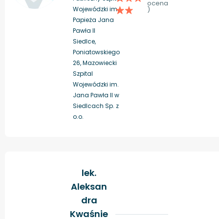
ocena
Wojewódzki im.
)
Papieża Jana
Pawła II
Siedlce,
Poniatowskiego
26, Mazowiecki
Szpital
Wojewódzki im.
Jana Pawła II w
Siedlcach Sp. z
o.o.
lek.
Aleksan
dra
Kwaśnie