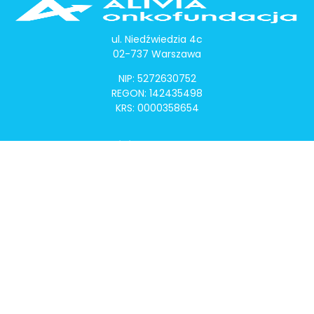
ul. Niedźwiedzia 4c
02-737 Warszawa
NIP: 5272630752
REGON: 142435498
KRS: 0000358654
Alivia Onkomapa
O projekcie
Lista placówek
Lista lekarzy
Programy lekowe
Klauzula informacyjna
Polityka prywatności
Regulamin
Kontakt